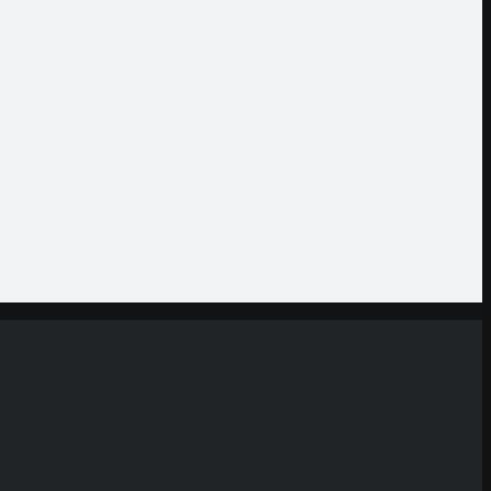
Suchen
Suchen
Neue Casinos
Prestige