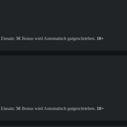
 Einsatz:
5€
Bonus wird Automatisch gutgeschrieben.
18+
 Einsatz:
5€
Bonus wird Automatisch gutgeschrieben.
18+