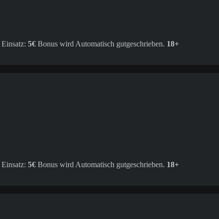
 Einsatz:
5€
Bonus wird Automatisch gutgeschrieben.
18+
 Einsatz:
5€
Bonus wird Automatisch gutgeschrieben.
18+