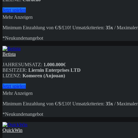
Jetzt spielen
Mehr Anzeigen
Minimum Einzahlung von €/$/£10! Umsatzkriterien:
35x
/ Maximaler
*Neukundenangebot
Betista
JAHRESUMSATZ:
1.000.000€
BESITZER:
Liernin Enterprises LTD
LIZENZ:
Komoren (Anjouan)
Jetzt spielen
Mehr Anzeigen
Minimum Einzahlung von €/$/£10! Umsatzkriterien:
35x
/ Maximaler
*Neukundenangebot
QuickWin