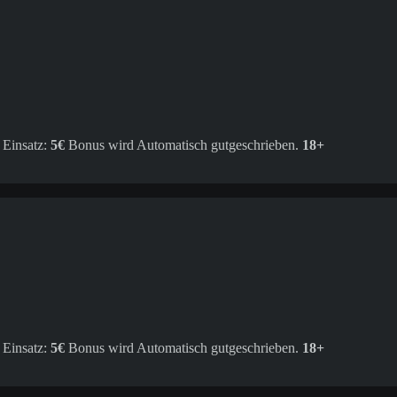
 Einsatz:
5€
Bonus wird Automatisch gutgeschrieben.
18+
 Einsatz:
5€
Bonus wird Automatisch gutgeschrieben.
18+