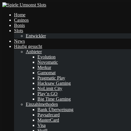
Home
Casinos
Bonis
Slots
Entwickler
News
Häufig gesucht
Anbieter
Evolution
Novomatic
Merkur
Gamomat
Pragmatic Play
Hacksaw Gaming
NoLimit City
Play’n GO
Big Time Gaming
Einzahlmethoden
Bank Überweisung
Paysafecard
MasterCard
Visa
Skrill