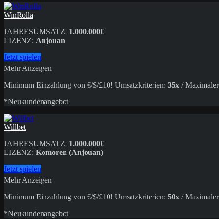
WinRolla
JAHRESUMSATZ:
1.000.000€
LIZENZ:
Anjouan
Jetzt spielen
Mehr Anzeigen
Minimum Einzahlung von €/$/£10! Umsatzkriterien:
35x
/ Maximaler
*Neukundenangebot
Willbet
JAHRESUMSATZ:
1.000.000€
LIZENZ:
Komoren (Anjouan)
Jetzt spielen
Mehr Anzeigen
Minimum Einzahlung von €/$/£10! Umsatzkriterien:
50x
/ Maximaler
*Neukundenangebot