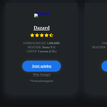
Dazard
JAHRESUMSATZ:
1.000.000€
JA
BESITZER:
Dama N.V.
BESITZER:
LIZENZ:
Curacao (CIL)
Jetzt spielen
Mehr Anzeigen
*Neukundenangebot