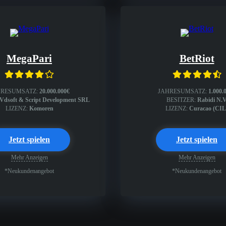
MegaPari
BetRiot
HRESUMSATZ:
20.000.000€
JAHRESUMSATZ:
1.000.
Vdsoft & Script Development SRL
BESITZER:
Rabidi N.V
LIZENZ:
Komoren
LIZENZ:
Curacao (CIL
Jetzt spielen
Jetzt spielen
Mehr Anzeigen
Mehr Anzeigen
*Neukundenangebot
*Neukundenangebot