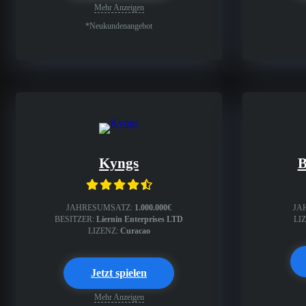
Mehr Anzeigen
*Neukundenangebot
Kyngs
B
JAHRESUMSATZ:
1.000.000€
JA
BESITZER:
Liernin Enterprises LTD
LI
LIZENZ:
Curacao
Jetzt spielen
Mehr Anzeigen