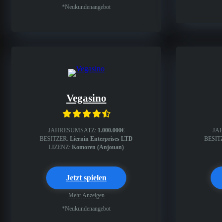
*Neukundenangebot
Vegasino
JAHRESUMSATZ:
1.000.000€
JA
BESITZER:
Liernin Enterprises LTD
BESIT
LIZENZ:
Komoren (Anjouan)
Jetzt spielen
Mehr Anzeigen
*Neukundenangebot