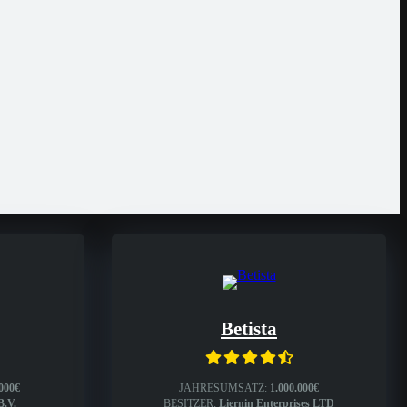
Betista
.000€
JAHRESUMSATZ:
1.000.000€
B.V.
BESITZER:
Liernin Enterprises LTD