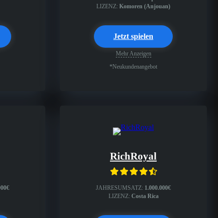
LIZENZ:
Komoren (Anjouan)
Jetzt spielen
Mehr Anzeigen
*Neukundenangebot
RichRoyal
000€
JAHRESUMSATZ:
1.000.000€
LIZENZ:
Costa Rica