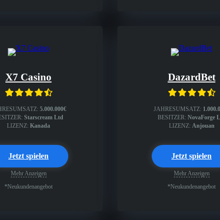
X7 Casino
DazardBet
HRESUMSATZ:
5.000.000€
JAHRESUMSATZ:
1.000.
ESITZER:
Starscream Ltd
BESITZER:
NovaForge L
LIZENZ:
Kanada
LIZENZ:
Anjouan
Jetzt spielen
Jetzt spielen
Mehr Anzeigen
Mehr Anzeigen
*Neukundenangebot
*Neukundenangebot