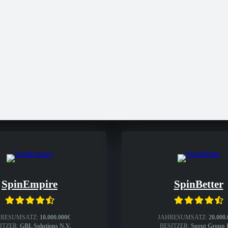
Jeton
CashtoCode
MiFinity
MuchBetter
zahlmethoden
Bank Überweisung
MasterCard
Visa
Skrill
Bitcoin
SpinEmpire
SpinBetter
HRESUMSATZ:
10.000.000€
JAHRESUMSATZ:
20.000
ITZER:
GBL Solutions N.V.
BESITZER:
Sprut Group 