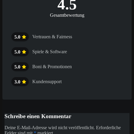
4.5
Gesamtbewertung
Vertrauen & Fairness
5.0
Spiele & Software
5.0
Boni & Promotionen
5.0
Kundensupport
3.0
Schreibe einen Kommentar
Deine E-Mail-Adresse wird nicht veröffentlicht.
Erforderliche
Felder sind mit
*
markiert