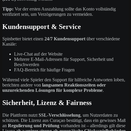
Tipp:
Vor der ersten Auszahlung sollte das Konto vollständig
verifiziert sein, um Verzögerungen zu vermeiden.
Kundensupport & Service
Spinbetter bietet einen
24/7 Kundensupport
über verschiedene
Kanäle:
Live-Chat auf der Website
Mehrere E-Mail-Adressen für Support, Sicherheit und
Beschwerden
FAQ-Bereich für häufige Fragen
Während viele Spieler den Support für hilfreiche Antworten loben,
berichten andere von
langsamen Reaktionszeiten oder
unzureichenden Lösungen für komplexe Probleme
.
Sicherheit, Lizenz & Fairness
Die Plattform nutzt
SSL-Verschlüsselung
, um Nutzerdaten zu
schützen. Die Lizenz aus Curaçao bestätigt, dass ein gewisses Maß
an
Regulierung und Prüfung
vorhanden ist – allerdings gilt diese
Lizenz
als weniger streng als europäische Glücksspielbehörden