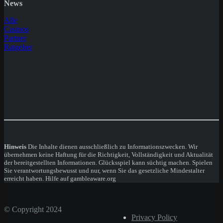
News
Alle
Casinos
Partner
Ratgeber
Hinweis
Die Inhalte dienen ausschließlich zu Informationszwecken. Wir
übernehmen keine Haftung für die Richtigkeit, Vollständigkeit und Aktualität
der bereitgestellten Informationen. Glücksspiel kann süchtig machen. Spielen
Sie verantwortungsbewusst und nur, wenn Sie das gesetzliche Mindestalter
erreicht haben. Hilfe auf gambleaware.org
© Copyright 2024
Privacy Policy