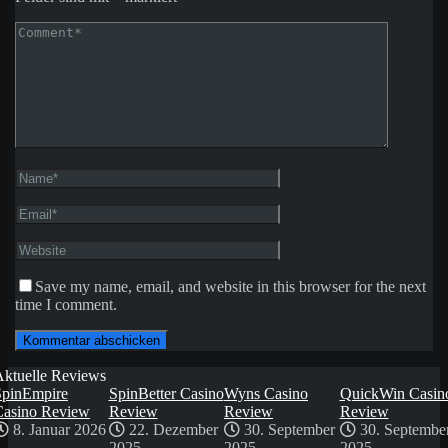
Save my name, email, and website in this browser for the next
time I comment.
Aktuelle Reviews
SpinEmpire
SpinBetter Casino
Wyns Casino
QuickWin Casin
Casino Review
Review
Review
Review
8. Januar 2026
22. Dezember
30. September
30. Septembe
2025
2025
2025