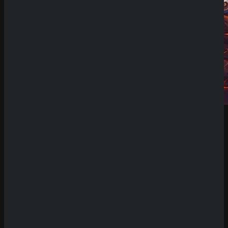
Demo Spiel
Willkommen auf unserer Plattform für Demo
Slots! Hier hast du die einzigartige Möglichkeit,
eine riesige Auswahl an Spielautomaten
kostenlos und ohne Risiko zu testen. Unsere
Seite bietet dir den Vorteil, die neuesten Slots
oft bis zu zwei Wochen vor ihrer offiziellen
Veröffentlichung in Online-Casinos
ausprobieren zu können. Das bedeutet, dass du
früher als andere Spieler die innovativen
Funktionen, spannenden Bonusspiele und