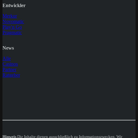
Entwickler
Merkur
Novomatic
Play'n Go
Pragmatic
News
Alle
Casinos
Partner
Ratgeber
Hinweis
Die Inhalte dienen ausschließlich zu Informationszwecken. Wir