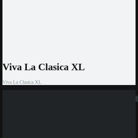
Jeton
CashtoCode
MiFinity
MuchBetter
Auszahlmethoden
Bank Überweisung
MasterCard
Visa
Skrill
Bitcoin
Viva La Clasica XL
Viva La Clasica XL
Suchen
Neue Casinos