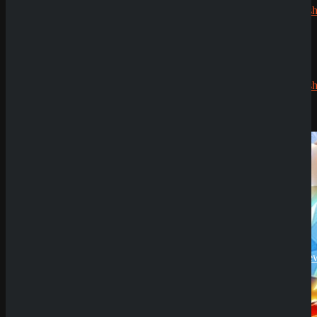
Having issues with
Viva La Clasica XL
?
CryptoRush
200% bis
zu 2.500€
Robert99
zu
CryptoRush
Submit
200% bis
Sicher dir einen 100% Bonus bis 500€ und spiele
zu 2.500€
Viva La Clasica XL
Try Our Featured Games
News
SpinEmpire Casino
Review
8. Januar 2026
SpinBetter Casino
Review
22. Dezember
2025
Wyns Casino Revie
30. September
2025
QuickWin Casino
Review