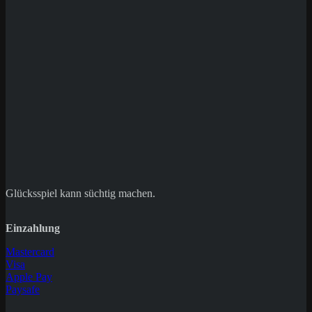
Save my name, email, and website in this
browser for the next time I comment.
Glücksspiel kann süchtig machen.
Einzahlung
Mastercard
Visa
Apple Pay
Paysafe