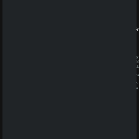
Prestige
SpinE
BESITZER:
JAHRES
Aurevia
10.000.0
IT
BESITZE
Group
GBL
LIZENZ:
Solution
Curacao
N.V.
LIZENZ:
Curacao