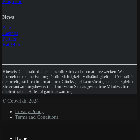
Pragmatic
News
Alle
Casinos
Partner
Ratgeber
Hinweis
Die Inhalte dienen ausschließlich zu Informationszwecken. Wir
übernehmen keine Haftung für die Richtigkeit, Vollständigkeit und Aktualität
der bereitgestellten Informationen. Glücksspiel kann süchtig machen. Spielen
Sie verantwortungsbewusst und nur, wenn Sie das gesetzliche Mindestalter
erreicht haben. Hilfe auf gambleaware.org
© Copyright 2024
Privacy Policy
Terms and Conditions
Home