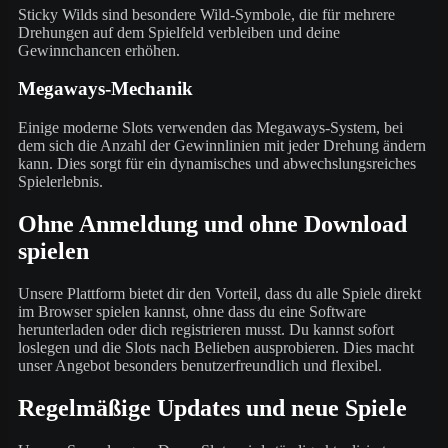
Sticky Wilds sind besondere Wild-Symbole, die für mehrere
Drehungen auf dem Spielfeld verbleiben und deine
Gewinnchancen erhöhen.
Megaways-Mechanik
Einige moderne Slots verwenden das Megaways-System, bei
dem sich die Anzahl der Gewinnlinien mit jeder Drehung ändern
kann. Dies sorgt für ein dynamisches und abwechslungsreiches
Spielerlebnis.
Ohne Anmeldung und ohne Download
spielen
Unsere Plattform bietet dir den Vorteil, dass du alle Spiele direkt
im Browser spielen kannst, ohne dass du eine Software
herunterladen oder dich registrieren musst. Du kannst sofort
loslegen und die Slots nach Belieben ausprobieren. Dies macht
unser Angebot besonders benutzerfreundlich und flexibel.
Regelmäßige Updates und neue Spiele