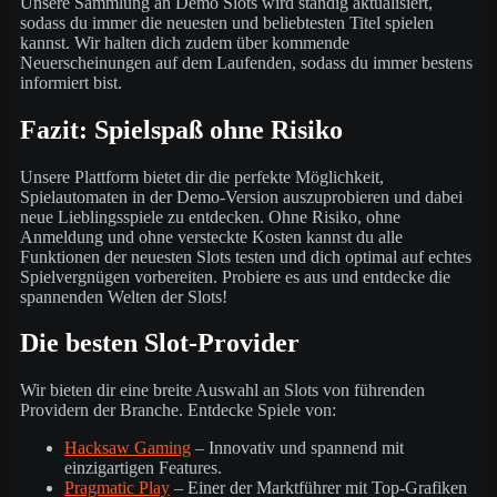
Unsere Sammlung an Demo Slots wird ständig aktualisiert,
sodass du immer die neuesten und beliebtesten Titel spielen
kannst. Wir halten dich zudem über kommende
Neuerscheinungen auf dem Laufenden, sodass du immer bestens
informiert bist.
Fazit: Spielspaß ohne Risiko
Unsere Plattform bietet dir die perfekte Möglichkeit,
Spielautomaten in der Demo-Version auszuprobieren und dabei
neue Lieblingsspiele zu entdecken. Ohne Risiko, ohne
Anmeldung und ohne versteckte Kosten kannst du alle
Funktionen der neuesten Slots testen und dich optimal auf echtes
Spielvergnügen vorbereiten. Probiere es aus und entdecke die
spannenden Welten der Slots!
Die besten Slot-Provider
Wir bieten dir eine breite Auswahl an Slots von führenden
Providern der Branche. Entdecke Spiele von:
Hacksaw Gaming
– Innovativ und spannend mit
einzigartigen Features.
Pragmatic Play
– Einer der Marktführer mit Top-Grafiken