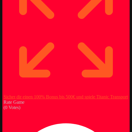
Sicher dir einen 100% Bonus bis 500€ und spiele Titanic Transport
Rate Game
(
0
Votes)