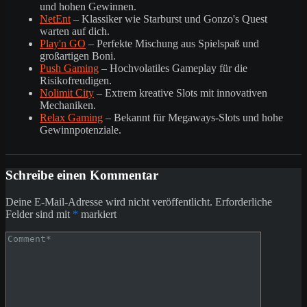
und hohen Gewinnen.
NetEnt
– Klassiker wie Starburst und Gonzo's Quest
warten auf dich.
Play'n GO
– Perfekte Mischung aus Spielspaß und
großartigen Boni.
Push Gaming
– Hochvolatiles Gameplay für die
Risikofreudigen.
Nolimit City
– Extrem kreative Slots mit innovativen
Mechaniken.
Relax Gaming
– Bekannt für Megaways-Slots und hohe
Gewinnpotenziale.
Schreibe einen Kommentar
Deine E-Mail-Adresse wird nicht veröffentlicht.
Erforderliche
Felder sind mit
*
markiert