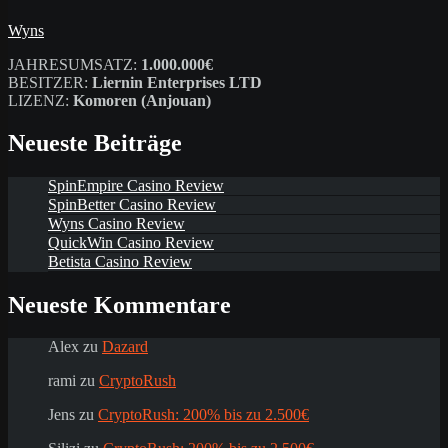
Wyns
JAHRESUMSATZ:
1.000.000€
BESITZER:
Liernin Enterprises LTD
LIZENZ:
Komoren (Anjouan)
Neueste Beiträge
SpinEmpire Casino Review
SpinBetter Casino Review
Wyns Casino Review
QuickWin Casino Review
Betista Casino Review
Neueste Kommentare
Alex
zu
Dazard
rami
zu
CryptoRush
Jens
zu
CryptoRush: 200% bis zu 2.500€