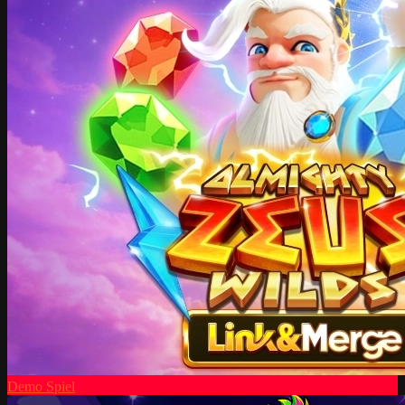
Demo Spiel