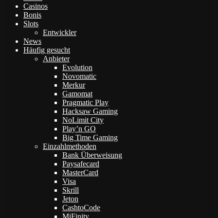
Casinos
Bonis
Slots
Entwickler
News
Häufig gesucht
Anbieter
Evolution
Novomatic
Merkur
Gamomat
Pragmatic Play
Hacksaw Gaming
NoLimit City
Play’n GO
Big Time Gaming
Einzahlmethoden
Bank Überweisung
Paysafecard
MasterCard
Visa
Skrill
Jeton
CashtoCode
MiFinity