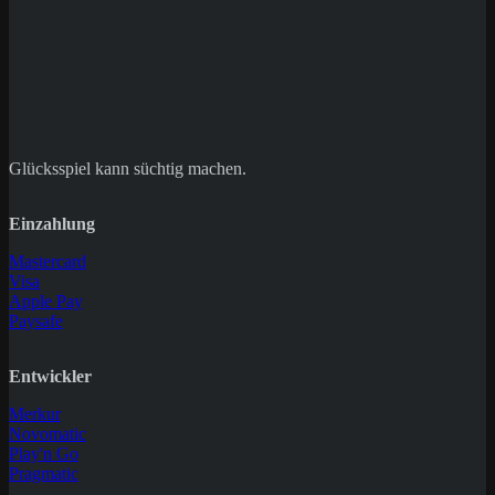
Save my name, email, and website in this
browser for the next time I comment.
Glücksspiel kann süchtig machen.
Einzahlung
Mastercard
Visa
Apple Pay
Paysafe
Entwickler
Merkur
Novomatic
Play'n Go
Pragmatic