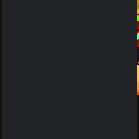
Neueste
Beiträge
SpinEmpir
e Casino