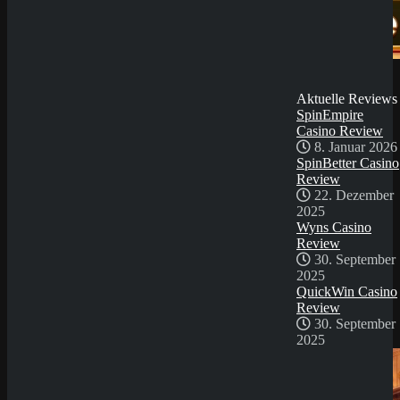
30. September
2025
QuickWin Casino
Review
30. September
Demo Spiel
2025
Aktuelle Reviews
SpinEmpire
Casino Review
8. Januar 2026
SpinBetter Casino
Review
22. Dezember
2025
Wyns Casino
Review
30. September
2025
QuickWin Casino
Review
30. September
2025
Demo Spiel