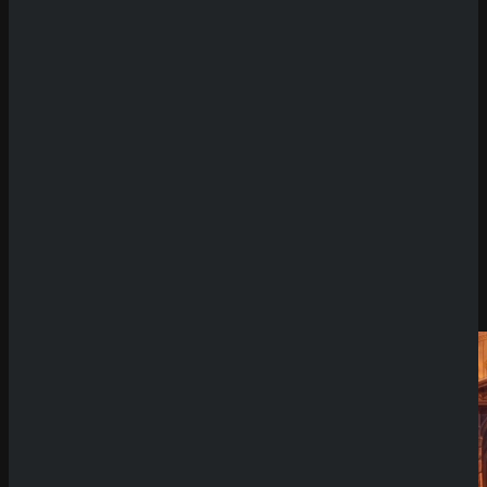
Demo Spiel