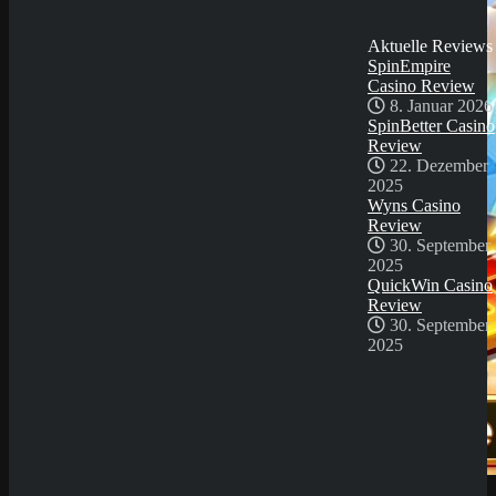
30. September
2025
Aktuelle Reviews
SpinEmpire
Casino Review
8. Januar 2026
SpinBetter Casino
Review
22. Dezember
2025
Wyns Casino
Review
30. September
2025
QuickWin Casino
Review
30. September
2025
Demo Spiel