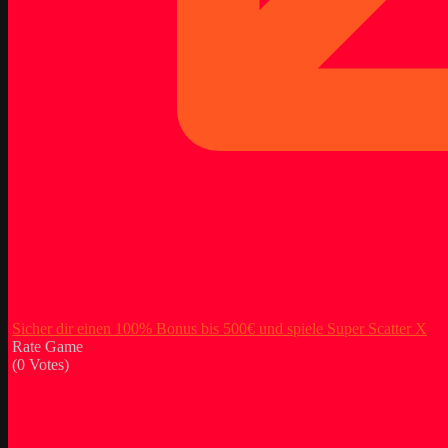
Sicher dir einen 100% Bonus bis 500€ und spiele Super Scatter X
Rate Game
(
0
Votes)