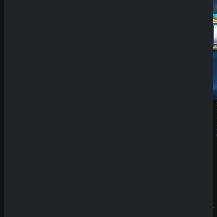
Neueste
Beiträge
SpinEmpir
e Casino