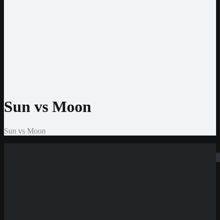
Jeton
CashtoCode
MiFinity
MuchBetter
Auszahlmethoden
Bank Überweisung
MasterCard
Visa
Skrill
Bitcoin
Sun vs Moon
Sun vs Moon
Suchen
Neue Casinos