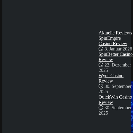
30. September
2025
QuickWin Casino
Review
30. September
2025
Aktuelle Reviews
SpinEmpire
Casino Review
8. Januar 2026
SpinBetter Casino
Review
22. Dezember
2025
Wyns Casino
Demo Spiel
Review
30. September
2025
QuickWin Casino
Review
30. September
2025