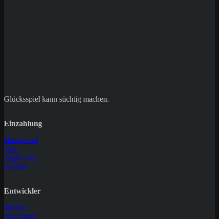
Save my name, email, and website in this
browser for the next time I comment.
Glücksspiel kann süchtig machen.
Einzahlung
Mastercard
Visa
Apple Pay
Paysafe
Entwickler
Merkur
Novomatic