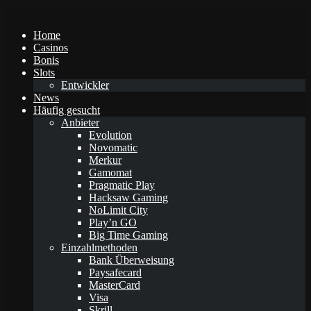
Home
Casinos
Bonis
Slots
Entwickler
News
Häufig gesucht
Anbieter
Evolution
Novomatic
Merkur
Gamomat
Pragmatic Play
Hacksaw Gaming
NoLimit City
Play’n GO
Big Time Gaming
Einzahlmethoden
Bank Überweisung
Paysafecard
MasterCard
Visa
Skrill