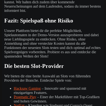
kannst. Wir halten dich zudem über kommende
Neuerscheinungen auf dem Laufenden, sodass du immer bestens
informiert bist.
Fazit: Spielspaß ohne Risiko
Unsere Plattform bietet dir die perfekte Möglichkeit,
Spielautomaten in der Demo-Version auszuprobieren und dabei
neue Lieblingsspiele zu entdecken. Ohne Risiko, ohne
Anmeldung und ohne versteckte Kosten kannst du alle
Funktionen der neuesten Slots testen und dich optimal auf echtes
Spielvergnügen vorbereiten. Probiere es aus und entdecke die
spannenden Welten der Slots!
Die besten Slot-Provider
Wir bieten dir eine breite Auswahl an Slots von führenden
Providern der Branche. Entdecke Spiele von:
Hacksaw Gaming
– Innovativ und spannend mit
einzigartigen Features.
Pragmatic Play
– Einer der Marktführer mit Top-Grafiken
und hohen Gewinnen.
NetEnt
– Klassiker wie Starburst und Gonzo's Quest