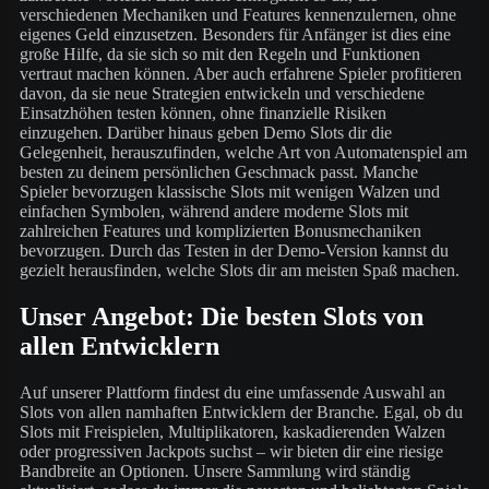
verschiedenen Mechaniken und Features kennenzulernen, ohne
eigenes Geld einzusetzen. Besonders für Anfänger ist dies eine
große Hilfe, da sie sich so mit den Regeln und Funktionen
vertraut machen können. Aber auch erfahrene Spieler profitieren
davon, da sie neue Strategien entwickeln und verschiedene
Einsatzhöhen testen können, ohne finanzielle Risiken
einzugehen. Darüber hinaus geben Demo Slots dir die
Gelegenheit, herauszufinden, welche Art von Automatenspiel am
besten zu deinem persönlichen Geschmack passt. Manche
Spieler bevorzugen klassische Slots mit wenigen Walzen und
einfachen Symbolen, während andere moderne Slots mit
zahlreichen Features und komplizierten Bonusmechaniken
bevorzugen. Durch das Testen in der Demo-Version kannst du
gezielt herausfinden, welche Slots dir am meisten Spaß machen.
Unser Angebot: Die besten Slots von
allen Entwicklern
Auf unserer Plattform findest du eine umfassende Auswahl an
Slots von allen namhaften Entwicklern der Branche. Egal, ob du
Slots mit Freispielen, Multiplikatoren, kaskadierenden Walzen
oder progressiven Jackpots suchst – wir bieten dir eine riesige
Bandbreite an Optionen. Unsere Sammlung wird ständig