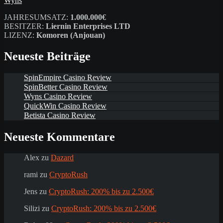
Wyns
JAHRESUMSATZ:
1.000.000€
BESITZER:
Liernin Enterprises LTD
LIZENZ:
Komoren (Anjouan)
Neueste Beiträge
SpinEmpire Casino Review
SpinBetter Casino Review
Wyns Casino Review
QuickWin Casino Review
Betista Casino Review
Neueste Kommentare
Alex
zu
Dazard
rami
zu
CryptoRush
Jens
zu
CryptoRush: 200% bis zu 2.500€
Silizi
zu
CryptoRush: 200% bis zu 2.500€