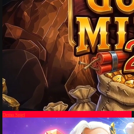
Demo Spiel