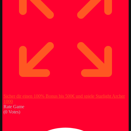
Sicher dir einen 100% Bonus bis 500€ und spiele Starlight Archer
1000
Rate Game
(
0
Votes)