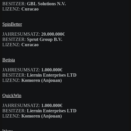
BESITZER:
GBL Solutions N.V.
LIZENZ:
Curacao
SpinBetter
JAHRESUMSATZ:
20.000.000€
BESITZER:
Sprut Group B.V.
LIZENZ:
Curacao
Betista
JAHRESUMSATZ:
1.000.000€
BESITZER:
Liernin Enterprises LTD
LIZENZ:
Komoren (Anjouan)
QuickWin
JAHRESUMSATZ:
1.000.000€
BESITZER:
Liernin Enterprises LTD
LIZENZ:
Komoren (Anjouan)