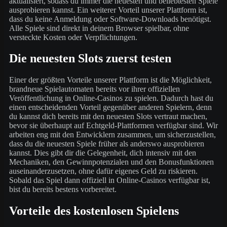
aktualisiert, sodass du immer die neuesten und beliebtesten Spiele
ausprobieren kannst. Ein weiterer Vorteil unserer Plattform ist,
dass du keine Anmeldung oder Software-Downloads benötigst.
Alle Spiele sind direkt in deinem Browser spielbar, ohne
versteckte Kosten oder Verpflichtungen.
Die neuesten Slots zuerst testen
Einer der größten Vorteile unserer Plattform ist die Möglichkeit,
brandneue Spielautomaten bereits vor ihrer offiziellen
Veröffentlichung in Online-Casinos zu spielen. Dadurch hast du
einen entscheidenden Vorteil gegenüber anderen Spielern, denn
du kannst dich bereits mit den neuesten Slots vertraut machen,
bevor sie überhaupt auf Echtgeld-Plattformen verfügbar sind. Wir
arbeiten eng mit den Entwicklern zusammen, um sicherzustellen,
dass du die neuesten Spiele früher als anderswo ausprobieren
kannst. Dies gibt dir die Gelegenheit, dich intensiv mit den
Mechaniken, den Gewinnpotenzialen und den Bonusfunktionen
auseinanderzusetzen, ohne dafür eigenes Geld zu riskieren.
Sobald das Spiel dann offiziell in Online-Casinos verfügbar ist,
bist du bereits bestens vorbereitet.
Vorteile des kostenlosen Spielens