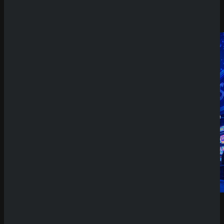
Demo Spiel
Demo Spiel