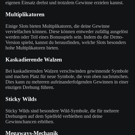
eigenen Einsatz drehst und trotzdem Gewinne erzielen kannst.
Multiplikatoren
Einige Slots bieten Multiplikatoren, die deine Gewinne
vervielfachen können. Diese können entweder zufällig ausgelöst
werden oder Teil eines Bonusspiels sein. Indem du die Demo-
Version spielst, kannst du herausfinden, welche Slots besonders
hohe Multiplikatoren bieten.
Kaskadierende Walzen
Bei kaskadierenden Walzen verschwinden gewinnende Symbole
und machen Platz für neue Symbole, die von oben nachrutschen.
Dies kann zu mehreren aufeinanderfolgenden Gewinnen in einer
einzigen Drehung führen.
Sticky Wilds
Sticky Wilds sind besondere Wild-Symbole, die für mehrere
Drehungen auf dem Spielfeld verbleiben und deine
Gewinnchancen erhöhen.
Megaways-Mechanik