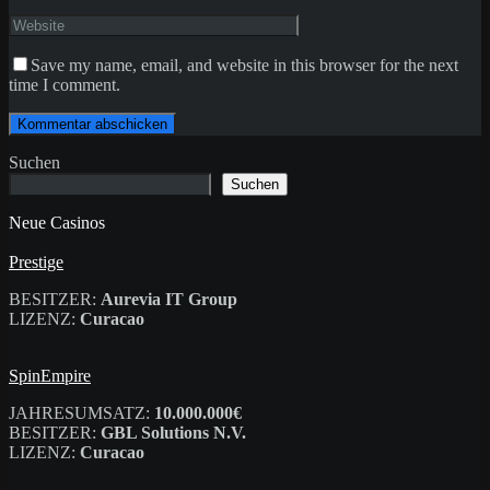
Save my name, email, and website in this browser for the next
time I comment.
Suchen
Suchen
Neue Casinos
Prestige
BESITZER:
Aurevia IT Group
LIZENZ:
Curacao
SpinEmpire
JAHRESUMSATZ:
10.000.000€
BESITZER:
GBL Solutions N.V.
LIZENZ:
Curacao