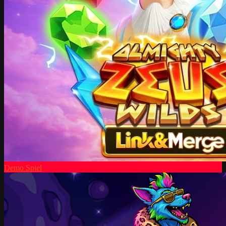
Demo Spiel