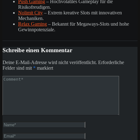
Push Gaming
– Hochvolatiles Gameplay für die
Risikofreudigen.
Nolimit City
– Extrem kreative Slots mit innovativen
Mechaniken.
Relax Gaming
– Bekannt für Megaways-Slots und hohe
Gewinnpotenziale.
Schreibe einen Kommentar
Deine E-Mail-Adresse wird nicht veröffentlicht.
Erforderliche
Felder sind mit
*
markiert