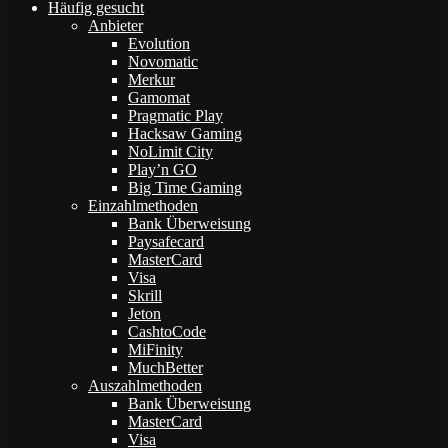
Häufig gesucht
Anbieter
Evolution
Novomatic
Merkur
Gamomat
Pragmatic Play
Hacksaw Gaming
NoLimit City
Play’n GO
Big Time Gaming
Einzahlmethoden
Bank Überweisung
Paysafecard
MasterCard
Visa
Skrill
Jeton
CashtoCode
MiFinity
MuchBetter
Auszahlmethoden
Bank Überweisung
MasterCard
Visa