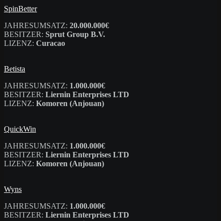
SpinBetter
JAHRESUMSATZ:
20.000.000€
BESITZER:
Sprut Group B.V.
LIZENZ:
Curacao
Betista
JAHRESUMSATZ:
1.000.000€
BESITZER:
Liernin Enterprises LTD
LIZENZ:
Komoren (Anjouan)
QuickWin
JAHRESUMSATZ:
1.000.000€
BESITZER:
Liernin Enterprises LTD
LIZENZ:
Komoren (Anjouan)
Wyns
JAHRESUMSATZ:
1.000.000€
BESITZER:
Liernin Enterprises LTD