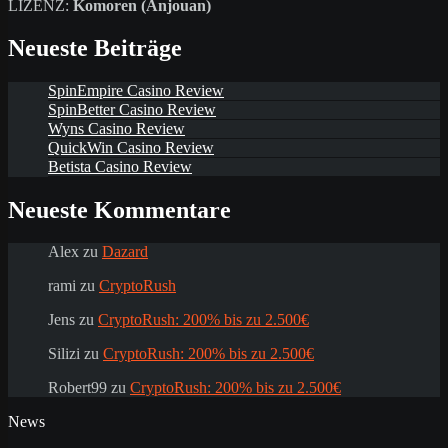
LIZENZ:
Komoren (Anjouan)
Neueste Beiträge
SpinEmpire Casino Review
SpinBetter Casino Review
Wyns Casino Review
QuickWin Casino Review
Betista Casino Review
Neueste Kommentare
Alex
zu
Dazard
rami
zu
CryptoRush
Jens
zu
CryptoRush: 200% bis zu 2.500€
Silizi
zu
CryptoRush: 200% bis zu 2.500€
Robert99
zu
CryptoRush: 200% bis zu 2.500€
News