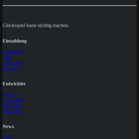
Glücksspiel kann süchtig machen.
Einzahlung
Mastercard
Visa
Apple Pay
Paysafe
Entwickler
Merkur
Novomatic
Play'n Go
Pragmatic
News
Alle