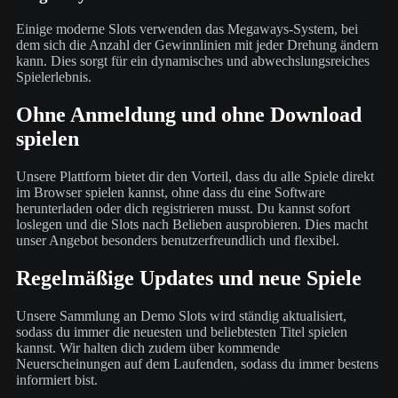
Einige moderne Slots verwenden das Megaways-System, bei
dem sich die Anzahl der Gewinnlinien mit jeder Drehung ändern
kann. Dies sorgt für ein dynamisches und abwechslungsreiches
Spielerlebnis.
Ohne Anmeldung und ohne Download
spielen
Unsere Plattform bietet dir den Vorteil, dass du alle Spiele direkt
im Browser spielen kannst, ohne dass du eine Software
herunterladen oder dich registrieren musst. Du kannst sofort
loslegen und die Slots nach Belieben ausprobieren. Dies macht
unser Angebot besonders benutzerfreundlich und flexibel.
Regelmäßige Updates und neue Spiele
Unsere Sammlung an Demo Slots wird ständig aktualisiert,
sodass du immer die neuesten und beliebtesten Titel spielen
kannst. Wir halten dich zudem über kommende
Neuerscheinungen auf dem Laufenden, sodass du immer bestens
informiert bist.