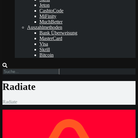
Jeton
CashtoCode
MiFinity
MuchBetter
Auszahlmethoden
Bank Überweisung
MasterCard
Visa
Skrill
Bitcoin
Radiate
Radiate