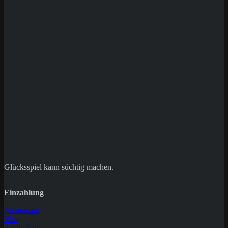
Save my name, email, and website in this
browser for the next time I comment.
Glücksspiel kann süchtig machen.
Einzahlung
Mastercard
Visa