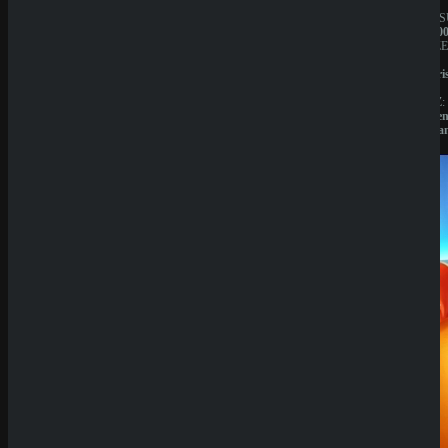
JAHRESUMSATZ:
JAHRES
1.000.000€
1.000.00
BESITZER:
BESITZE
Liernin
Liernin
Enterprises
Enterpri
LTD
LTD
LIZENZ:
LIZENZ:
Komoren
Komore
(Anjouan)
(Anjoua
Neueste
Beiträge
SpinEmpir
e Casino
Review
SpinBetter
Casino
Review
Wyns
Casino