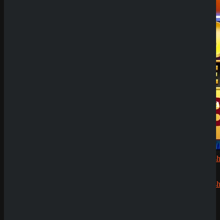
Review
QuickWin
Casino
Review
Betista
Casino
Review
Neueste
Kommenta
Alex
zu
Dazard
rami
zu
CryptoRus
Jens
zu
CryptoRush
200% bis
zu 2.500€
Silizi
zu