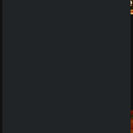
Demo Spiel
Demo Spiel