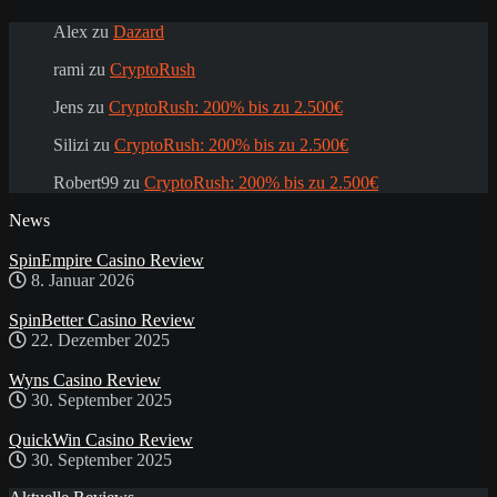
Alex
zu
Dazard
rami
zu
CryptoRush
Jens
zu
CryptoRush: 200% bis zu 2.500€
Silizi
zu
CryptoRush: 200% bis zu 2.500€
Robert99
zu
CryptoRush: 200% bis zu 2.500€
News
SpinEmpire Casino Review
8. Januar 2026
SpinBetter Casino Review
22. Dezember 2025
Wyns Casino Review
30. September 2025
QuickWin Casino Review
30. September 2025