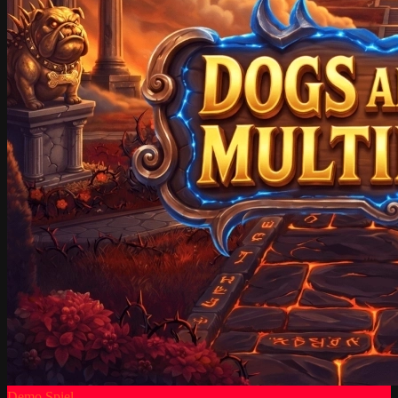
Demo Spiel