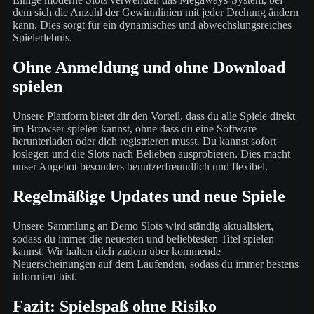
dem sich die Anzahl der Gewinnlinien mit jeder Drehung ändern
kann. Dies sorgt für ein dynamisches und abwechslungsreiches
Spielerlebnis.
Ohne Anmeldung und ohne Download
spielen
Unsere Plattform bietet dir den Vorteil, dass du alle Spiele direkt
im Browser spielen kannst, ohne dass du eine Software
herunterladen oder dich registrieren musst. Du kannst sofort
loslegen und die Slots nach Belieben ausprobieren. Dies macht
unser Angebot besonders benutzerfreundlich und flexibel.
Regelmäßige Updates und neue Spiele
Unsere Sammlung an Demo Slots wird ständig aktualisiert,
sodass du immer die neuesten und beliebtesten Titel spielen
kannst. Wir halten dich zudem über kommende
Neuerscheinungen auf dem Laufenden, sodass du immer bestens
informiert bist.
Fazit: Spielspaß ohne Risiko