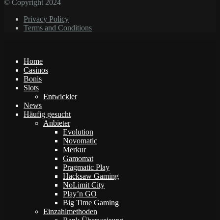
© Copyright 2024
Privacy Policy
Terms and Conditions
Home
Casinos
Bonis
Slots
Entwickler
News
Häufig gesucht
Anbieter
Evolution
Novomatic
Merkur
Gamomat
Pragmatic Play
Hacksaw Gaming
NoLimit City
Play’n GO
Big Time Gaming
Einzahlmethoden