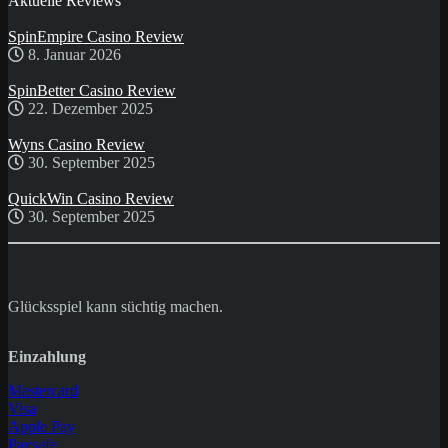
Aktuelle Reviews
SpinEmpire Casino Review
8. Januar 2026
SpinBetter Casino Review
22. Dezember 2025
Wyns Casino Review
30. September 2025
QuickWin Casino Review
30. September 2025
Glücksspiel kann süchtig machen.
Einzahlung
Mastercard
Visa
Apple Pay
Paysafe