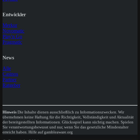
Entwickler
Merkur
Novomatic
Play'n Go
Pragmatic
News
Alle
Casinos
Partner
Ratgeber
Hinweis
Die Inhalte dienen ausschließlich zu Informationszwecken. Wir
übernehmen keine Haftung für die Richtigkeit, Vollständigkeit und Aktualität
der bereitgestellten Informationen. Glücksspiel kann süchtig machen. Spielen
Sie verantwortungsbewusst und nur, wenn Sie das gesetzliche Mindestalter
erreicht haben. Hilfe auf gambleaware.org