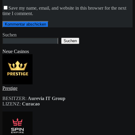
Save my name, email, and website in this browser for the next
time I comment.
Suchen
Suchen
Neue Casinos
Prestige
BESITZER:
Aurevia IT Group
LIZENZ:
Curacao