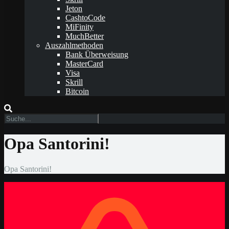
Jeton
CashtoCode
MiFinity
MuchBetter
Auszahlmethoden
Bank Überweisung
MasterCard
Visa
Skrill
Bitcoin
Opa Santorini!
Opa Santorini!