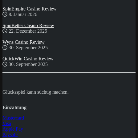
SpinEmpire Casino Review
8. Januar 2026
SpinBetter Casino Review
22. Dezember 2025
Wyns Casino Review
30. September 2025
QuickWin Casino Review
30. September 2025
Glücksspiel kann süchtig machen.
Einzahlung
Mastercard
Visa
Apple Pay
Paysafe