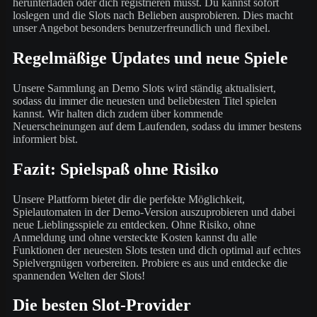
herunterladen oder dich registrieren musst. Du kannst sofort
loslegen und die Slots nach Belieben ausprobieren. Dies macht
unser Angebot besonders benutzerfreundlich und flexibel.
Regelmäßige Updates und neue Spiele
Unsere Sammlung an Demo Slots wird ständig aktualisiert,
sodass du immer die neuesten und beliebtesten Titel spielen
kannst. Wir halten dich zudem über kommende
Neuerscheinungen auf dem Laufenden, sodass du immer bestens
informiert bist.
Fazit: Spielspaß ohne Risiko
Unsere Plattform bietet dir die perfekte Möglichkeit,
Spielautomaten in der Demo-Version auszuprobieren und dabei
neue Lieblingsspiele zu entdecken. Ohne Risiko, ohne
Anmeldung und ohne versteckte Kosten kannst du alle
Funktionen der neuesten Slots testen und dich optimal auf echtes
Spielvergnügen vorbereiten. Probiere es aus und entdecke die
spannenden Welten der Slots!
Die besten Slot-Provider