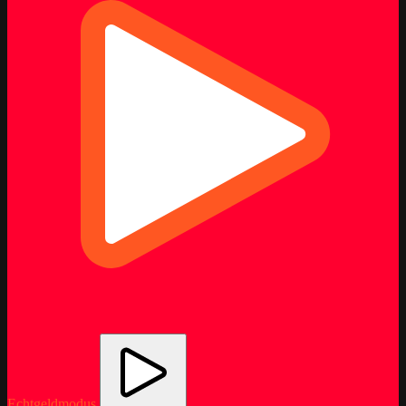
Echtgeldmodus