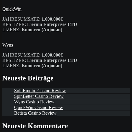
QuickWin
JAHRESUMSATZ:
1.000.000€
BESITZER:
Liernin Enterprises LTD
LIZENZ:
Komoren (Anjouan)
Wyns
JAHRESUMSATZ:
1.000.000€
BESITZER:
Liernin Enterprises LTD
LIZENZ:
Komoren (Anjouan)
Neueste Beiträge
SpinEmpire Casino Review
SpinBetter Casino Review
Wyns Casino Review
QuickWin Casino Review
Betista Casino Review
Neueste Kommentare