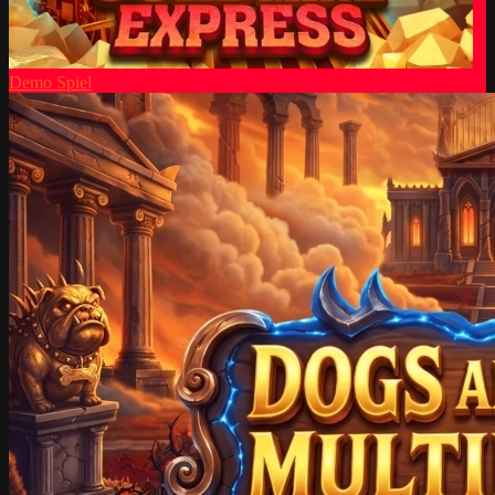
Demo Spiel