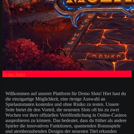
Demo Spiel
Willkommen auf unserer Plattform für Demo Slots! Hier hast du
die einzigartige Möglichkeit, eine riesige Auswahl an
Spielautomaten kostenlos und ohne Risiko zu testen. Unsere
Seite bietet dir den Vorteil, die neuesten Slots oft bis zu zwei
Wochen vor ihrer offiziellen Veröffentlichung in Online-Casinos
ausprobieren zu können. Das bedeutet, dass du früher als andere
Spieler die innovativen Funktionen, spannenden Bonusspiele
und atemberaubenden Designs der neuesten Titel erkunden