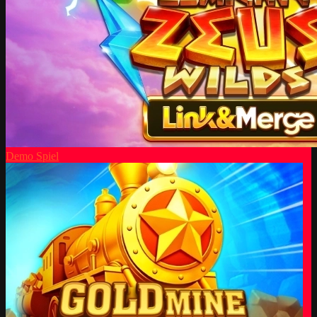
Demo Spiel