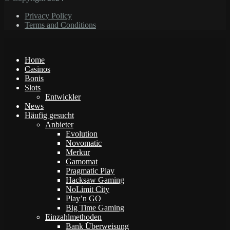
Privacy Policy
Terms and Conditions
Home
Casinos
Bonis
Slots
Entwickler
News
Häufig gesucht
Anbieter
Evolution
Novomatic
Merkur
Gamomat
Pragmatic Play
Hacksaw Gaming
NoLimit City
Play’n GO
Big Time Gaming
Einzahlmethoden
Bank Überweisung