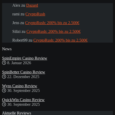
Alex
zu
Dazard
rami
zu
CryptoRush
Jens
zu
CryptoRush: 200% bis zu 2.500€
Silizi
zu
CryptoRush: 200% bis zu 2.500€
Robert99
zu
CryptoRush: 200% bis zu 2.500€
News
SpinEmpire Casino Review
8. Januar 2026
SpinBetter Casino Review
22. Dezember 2025
Wyns Casino Review
30. September 2025
QuickWin Casino Review
30. September 2025
Aktuelle Reviews