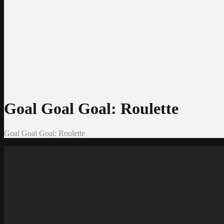
Aus
Goal Goal Goal: Roulette
Goal Goal Goal: Roulette