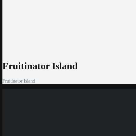
Aus
Fruitinator Island
Fruitinator Island