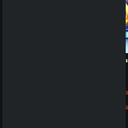
Review
QuickWin
Casino
Review
Betista
Casino
Review
Neueste
Kommenta
Alex
zu
Dazard
rami
zu
CryptoRus
Jens
zu
CryptoRush
200% bis
zu 2.500€
Silizi
zu