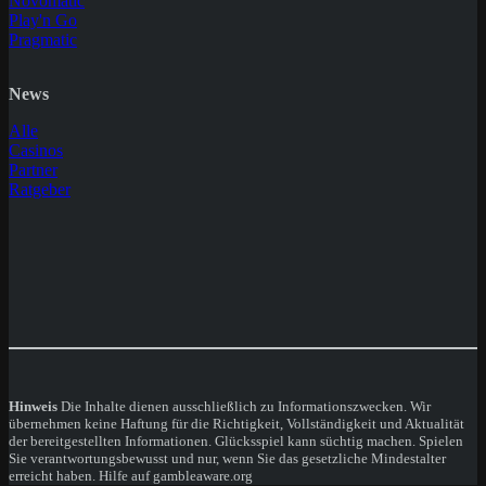
Novomatic
Play'n Go
Pragmatic
News
Alle
Casinos
Partner
Ratgeber
Hinweis
Die Inhalte dienen ausschließlich zu Informationszwecken. Wir
übernehmen keine Haftung für die Richtigkeit, Vollständigkeit und Aktualität
der bereitgestellten Informationen. Glücksspiel kann süchtig machen. Spielen
Sie verantwortungsbewusst und nur, wenn Sie das gesetzliche Mindestalter
erreicht haben. Hilfe auf gambleaware.org