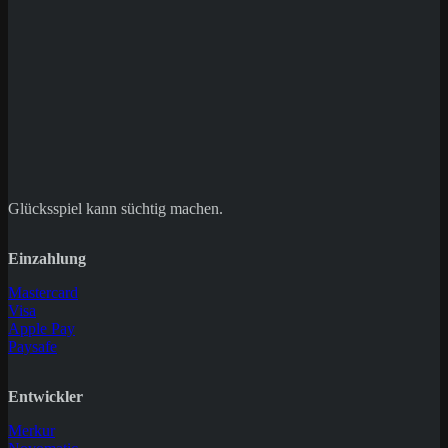
Save my name, email, and website in this
browser for the next time I comment.
Glücksspiel kann süchtig machen.
Einzahlung
Mastercard
Visa
Apple Pay
Paysafe
Entwickler
Merkur