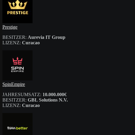
Prestige
BESITZER:
Aurevia IT Group
LIZENZ:
Curacao
SpinEmpire
JAHRESUMSATZ:
10.000.000€
BESITZER:
GBL Solutions N.V.
LIZENZ:
Curacao