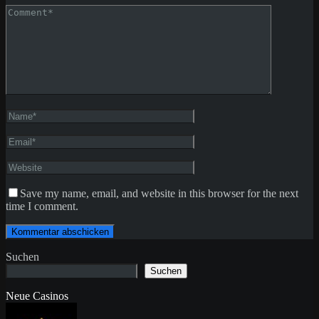
Save my name, email, and website in this browser for the next
time I comment.
Suchen
Suchen
Neue Casinos