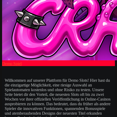
Demo Spiel
Willkommen auf unserer Plattform für Demo Slots! Hier hast du
die einzigartige Möglichkeit, eine riesige Auswahl an
Spielautomaten kostenlos und ohne Risiko zu testen. Unsere
Seite bietet dir den Vorteil, die neuesten Slots oft bis zu zwei
Wochen vor ihrer offiziellen Veröffentlichung in Online-Casinos
ausprobieren zu können. Das bedeutet, dass du früher als andere
Spieler die innovativen Funktionen, spannenden Bonusspiele
und atemberaubenden Designs der neuesten Titel erkunden