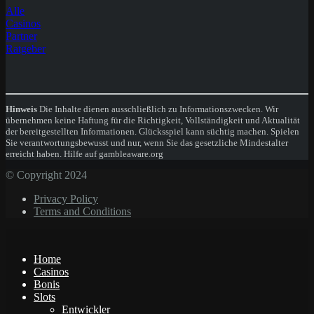
Alle
Casinos
Partner
Ratgeber
Hinweis
Die Inhalte dienen ausschließlich zu Informationszwecken. Wir
übernehmen keine Haftung für die Richtigkeit, Vollständigkeit und Aktualität
der bereitgestellten Informationen. Glücksspiel kann süchtig machen. Spielen
Sie verantwortungsbewusst und nur, wenn Sie das gesetzliche Mindestalter
erreicht haben. Hilfe auf gambleaware.org
© Copyright 2024
Privacy Policy
Terms and Conditions
Home
Casinos
Bonis
Slots
Entwickler