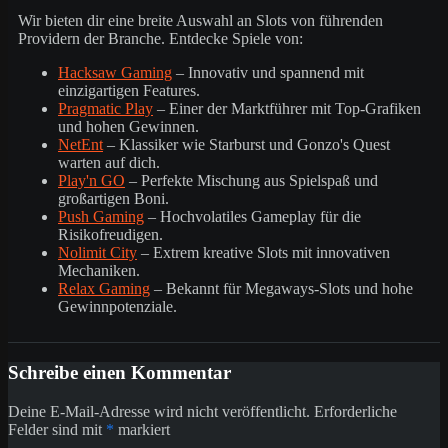
Wir bieten dir eine breite Auswahl an Slots von führenden
Providern der Branche. Entdecke Spiele von:
Hacksaw Gaming
– Innovativ und spannend mit
einzigartigen Features.
Pragmatic Play
– Einer der Marktführer mit Top-Grafiken
und hohen Gewinnen.
NetEnt
– Klassiker wie Starburst und Gonzo's Quest
warten auf dich.
Play'n GO
– Perfekte Mischung aus Spielspaß und
großartigen Boni.
Push Gaming
– Hochvolatiles Gameplay für die
Risikofreudigen.
Nolimit City
– Extrem kreative Slots mit innovativen
Mechaniken.
Relax Gaming
– Bekannt für Megaways-Slots und hohe
Gewinnpotenziale.
Schreibe einen Kommentar
Deine E-Mail-Adresse wird nicht veröffentlicht.
Erforderliche
Felder sind mit
*
markiert