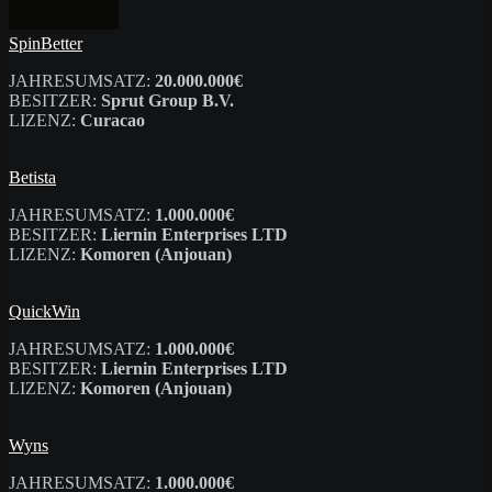
SpinBetter
JAHRESUMSATZ:
20.000.000€
BESITZER:
Sprut Group B.V.
LIZENZ:
Curacao
Betista
JAHRESUMSATZ:
1.000.000€
BESITZER:
Liernin Enterprises LTD
LIZENZ:
Komoren (Anjouan)
QuickWin
JAHRESUMSATZ:
1.000.000€
BESITZER:
Liernin Enterprises LTD
LIZENZ:
Komoren (Anjouan)
Wyns
JAHRESUMSATZ:
1.000.000€