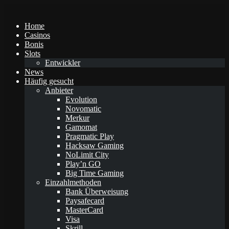
Home
Casinos
Bonis
Slots
Entwickler
News
Häufig gesucht
Anbieter
Evolution
Novomatic
Merkur
Gamomat
Pragmatic Play
Hacksaw Gaming
NoLimit City
Play’n GO
Big Time Gaming
Einzahlmethoden
Bank Überweisung
Paysafecard
MasterCard
Visa
Skrill