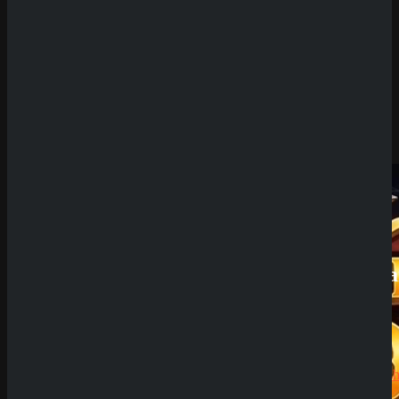
Review
SpinBetter
Casino
Review
Wyns
Casino
Submit
Review
Sicher dir einen 100% Bonus bis 500€ und spiele
QuickWin
Crown Crush 20
Casino
Try Our Featured Games
Review
Betista
Casino
Review
Neueste
Kommenta
Alex
zu
Dazard
rami
zu
CryptoRus