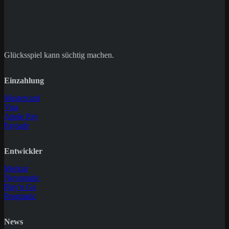
Glücksspiel kann süchtig machen.
Einzahlung
Mastercard
Visa
Apple Pay
Paysafe
Entwickler
Merkur
Novomatic
Play'n Go
Pragmatic
News