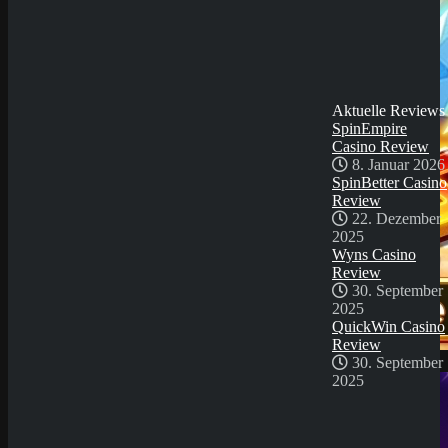
30. September
2025
QuickWin Casino
Review
30. September
2025
Aktuelle Reviews
SpinEmpire
Casino Review
8. Januar 2026
SpinBetter Casino
Review
22. Dezember
2025
Wyns Casino
Review
30. September
2025
QuickWin Casino
Review
30. September
Demo Spiel
2025