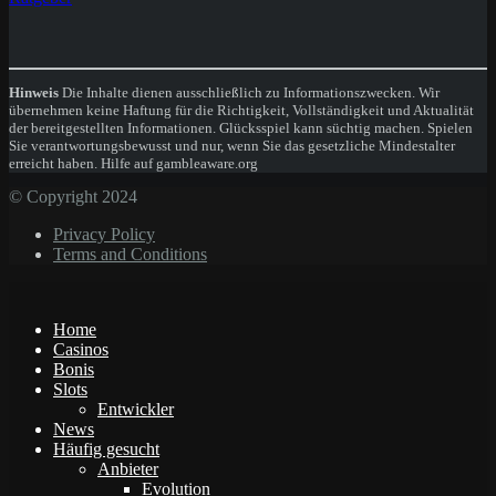
Hinweis
Die Inhalte dienen ausschließlich zu Informationszwecken. Wir
übernehmen keine Haftung für die Richtigkeit, Vollständigkeit und Aktualität
der bereitgestellten Informationen. Glücksspiel kann süchtig machen. Spielen
Sie verantwortungsbewusst und nur, wenn Sie das gesetzliche Mindestalter
erreicht haben. Hilfe auf gambleaware.org
© Copyright 2024
Privacy Policy
Terms and Conditions
Home
Casinos
Bonis
Slots
Entwickler
News
Häufig gesucht
Anbieter
Evolution