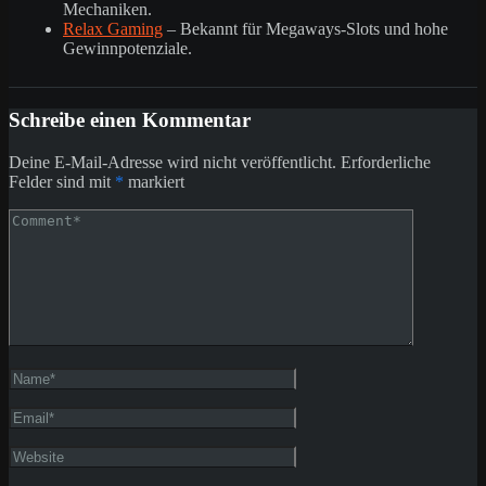
Mechaniken.
Relax Gaming
– Bekannt für Megaways-Slots und hohe
Gewinnpotenziale.
Schreibe einen Kommentar
Deine E-Mail-Adresse wird nicht veröffentlicht.
Erforderliche
Felder sind mit
*
markiert