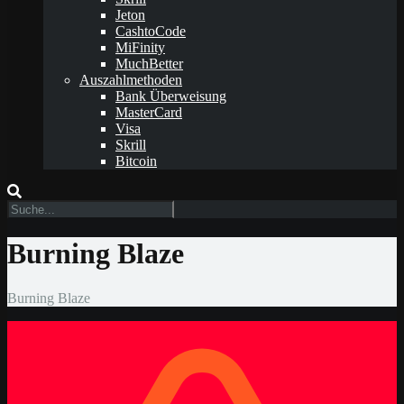
Jeton
CashtoCode
MiFinity
MuchBetter
Auszahlmethoden
Bank Überweisung
MasterCard
Visa
Skrill
Bitcoin
Burning Blaze
Burning Blaze