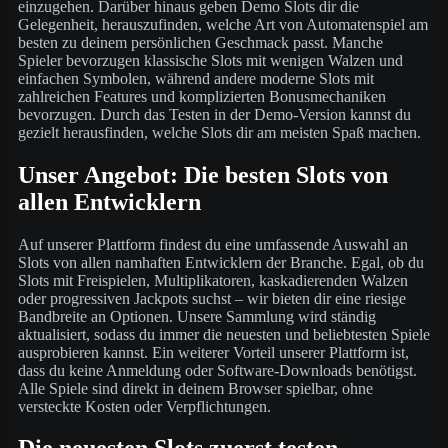
einzugehen. Darüber hinaus geben Demo Slots dir die
Gelegenheit, herauszufinden, welche Art von Automatenspiel am
besten zu deinem persönlichen Geschmack passt. Manche
Spieler bevorzugen klassische Slots mit wenigen Walzen und
einfachen Symbolen, während andere moderne Slots mit
zahlreichen Features und komplizierten Bonusmechaniken
bevorzugen. Durch das Testen in der Demo-Version kannst du
gezielt herausfinden, welche Slots dir am meisten Spaß machen.
Unser Angebot: Die besten Slots von
allen Entwicklern
Auf unserer Plattform findest du eine umfassende Auswahl an
Slots von allen namhaften Entwicklern der Branche. Egal, ob du
Slots mit Freispielen, Multiplikatoren, kaskadierenden Walzen
oder progressiven Jackpots suchst – wir bieten dir eine riesige
Bandbreite an Optionen. Unsere Sammlung wird ständig
aktualisiert, sodass du immer die neuesten und beliebtesten Spiele
ausprobieren kannst. Ein weiterer Vorteil unserer Plattform ist,
dass du keine Anmeldung oder Software-Downloads benötigst.
Alle Spiele sind direkt in deinem Browser spielbar, ohne
versteckte Kosten oder Verpflichtungen.