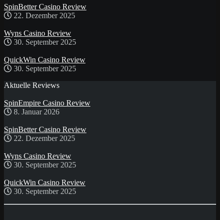
SpinBetter Casino Review
22. Dezember 2025
Wyns Casino Review
30. September 2025
QuickWin Casino Review
30. September 2025
Aktuelle Reviews
SpinEmpire Casino Review
8. Januar 2026
SpinBetter Casino Review
22. Dezember 2025
Wyns Casino Review
30. September 2025
QuickWin Casino Review
30. September 2025