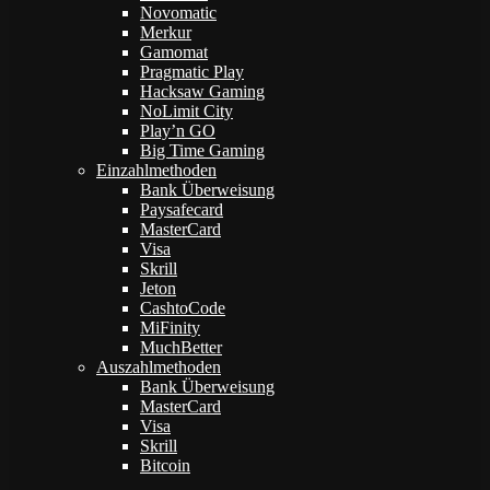
Novomatic
Merkur
Gamomat
Pragmatic Play
Hacksaw Gaming
NoLimit City
Play’n GO
Big Time Gaming
Einzahlmethoden
Bank Überweisung
Paysafecard
MasterCard
Visa
Skrill
Jeton
CashtoCode
MiFinity
MuchBetter
Auszahlmethoden
Bank Überweisung
MasterCard
Visa
Skrill
Bitcoin