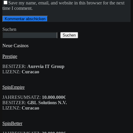
Save my name, email, and website in this browser for the next
time I comment.
Suchen
Suchen
Neue Casinos
Prestige
BESITZER:
Aurevia IT Group
LIZENZ:
Curacao
SpinEmpire
JAHRESUMSATZ:
10.000.000€
BESITZER:
GBL Solutions N.V.
LIZENZ:
Curacao
SpinBetter