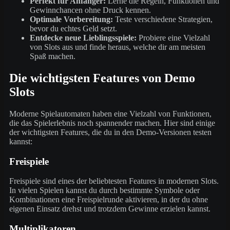
Perfekt für Anfänger:
Lerne die Regeln, Funktionen und
Gewinnchancen ohne Druck kennen.
Optimale Vorbereitung:
Teste verschiedene Strategien,
bevor du echtes Geld setzt.
Entdecke neue Lieblingsspiele:
Probiere eine Vielzahl
von Slots aus und finde heraus, welche dir am meisten
Spaß machen.
Die wichtigsten Features von Demo
Slots
Moderne Spielautomaten haben eine Vielzahl von Funktionen,
die das Spielerlebnis noch spannender machen. Hier sind einige
der wichtigsten Features, die du in den Demo-Versionen testen
kannst:
Freispiele
Freispiele sind eines der beliebtesten Features in modernen Slots.
In vielen Spielen kannst du durch bestimmte Symbole oder
Kombinationen eine Freispielrunde aktivieren, in der du ohne
eigenen Einsatz drehst und trotzdem Gewinne erzielen kannst.
Multiplikatoren