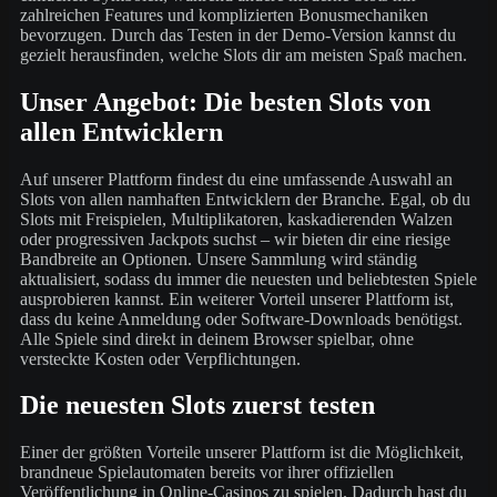
zahlreichen Features und komplizierten Bonusmechaniken
bevorzugen. Durch das Testen in der Demo-Version kannst du
gezielt herausfinden, welche Slots dir am meisten Spaß machen.
Unser Angebot: Die besten Slots von
allen Entwicklern
Auf unserer Plattform findest du eine umfassende Auswahl an
Slots von allen namhaften Entwicklern der Branche. Egal, ob du
Slots mit Freispielen, Multiplikatoren, kaskadierenden Walzen
oder progressiven Jackpots suchst – wir bieten dir eine riesige
Bandbreite an Optionen. Unsere Sammlung wird ständig
aktualisiert, sodass du immer die neuesten und beliebtesten Spiele
ausprobieren kannst. Ein weiterer Vorteil unserer Plattform ist,
dass du keine Anmeldung oder Software-Downloads benötigst.
Alle Spiele sind direkt in deinem Browser spielbar, ohne
versteckte Kosten oder Verpflichtungen.
Die neuesten Slots zuerst testen
Einer der größten Vorteile unserer Plattform ist die Möglichkeit,
brandneue Spielautomaten bereits vor ihrer offiziellen
Veröffentlichung in Online-Casinos zu spielen. Dadurch hast du