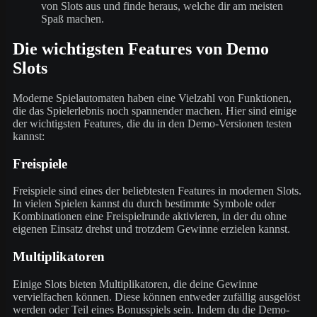
von Slots aus und finde heraus, welche dir am meisten
Spaß machen.
Die wichtigsten Features von Demo
Slots
Moderne Spielautomaten haben eine Vielzahl von Funktionen,
die das Spielerlebnis noch spannender machen. Hier sind einige
der wichtigsten Features, die du in den Demo-Versionen testen
kannst:
Freispiele
Freispiele sind eines der beliebtesten Features in modernen Slots.
In vielen Spielen kannst du durch bestimmte Symbole oder
Kombinationen eine Freispielrunde aktivieren, in der du ohne
eigenen Einsatz drehst und trotzdem Gewinne erzielen kannst.
Multiplikatoren
Einige Slots bieten Multiplikatoren, die deine Gewinne
vervielfachen können. Diese können entweder zufällig ausgelöst
werden oder Teil eines Bonusspiels sein. Indem du die Demo-