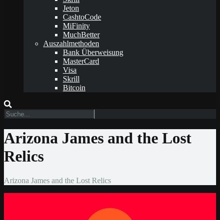
Jeton
CashtoCode
MiFinity
MuchBetter
Auszahlmethoden
Bank Überweisung
MasterCard
Visa
Skrill
Bitcoin
Arizona James and the Lost
Relics
Arizona James and the Lost Relics