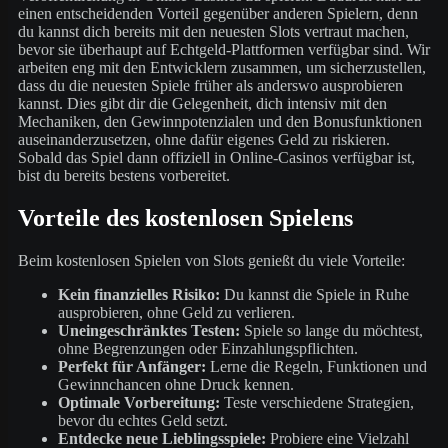
einen entscheidenden Vorteil gegenüber anderen Spielern, denn
du kannst dich bereits mit den neuesten Slots vertraut machen,
bevor sie überhaupt auf Echtgeld-Plattformen verfügbar sind. Wir
arbeiten eng mit den Entwicklern zusammen, um sicherzustellen,
dass du die neuesten Spiele früher als anderswo ausprobieren
kannst. Dies gibt dir die Gelegenheit, dich intensiv mit den
Mechaniken, den Gewinnpotenzialen und den Bonusfunktionen
auseinanderzusetzen, ohne dafür eigenes Geld zu riskieren.
Sobald das Spiel dann offiziell in Online-Casinos verfügbar ist,
bist du bereits bestens vorbereitet.
Vorteile des kostenlosen Spielens
Beim kostenlosen Spielen von Slots genießt du viele Vorteile:
Kein finanzielles Risiko:
Du kannst die Spiele in Ruhe
ausprobieren, ohne Geld zu verlieren.
Uneingeschränktes Testen:
Spiele so lange du möchtest,
ohne Begrenzungen oder Einzahlungspflichten.
Perfekt für Anfänger:
Lerne die Regeln, Funktionen und
Gewinnchancen ohne Druck kennen.
Optimale Vorbereitung:
Teste verschiedene Strategien,
bevor du echtes Geld setzt.
Entdecke neue Lieblingsspiele:
Probiere eine Vielzahl