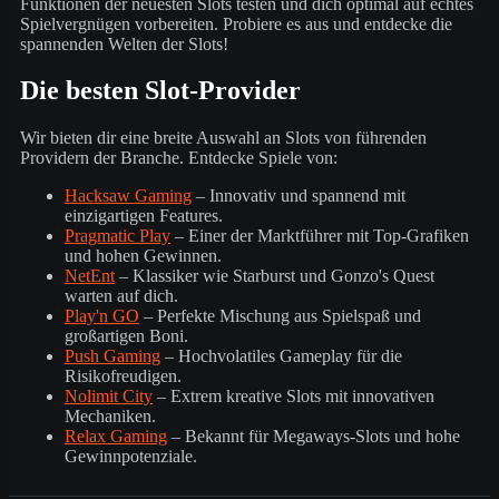
Funktionen der neuesten Slots testen und dich optimal auf echtes
Spielvergnügen vorbereiten. Probiere es aus und entdecke die
spannenden Welten der Slots!
Die besten Slot-Provider
Wir bieten dir eine breite Auswahl an Slots von führenden
Providern der Branche. Entdecke Spiele von:
Hacksaw Gaming
– Innovativ und spannend mit
einzigartigen Features.
Pragmatic Play
– Einer der Marktführer mit Top-Grafiken
und hohen Gewinnen.
NetEnt
– Klassiker wie Starburst und Gonzo's Quest
warten auf dich.
Play'n GO
– Perfekte Mischung aus Spielspaß und
großartigen Boni.
Push Gaming
– Hochvolatiles Gameplay für die
Risikofreudigen.
Nolimit City
– Extrem kreative Slots mit innovativen
Mechaniken.
Relax Gaming
– Bekannt für Megaways-Slots und hohe
Gewinnpotenziale.