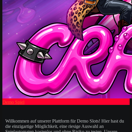
Demo Spiel
Willkommen auf unserer Plattform für Demo Slots! Hier hast du
die einzigartige Möglichkeit, eine riesige Auswahl an
Spielautomaten kostenlos und ohne Risiko zu testen. Unsere