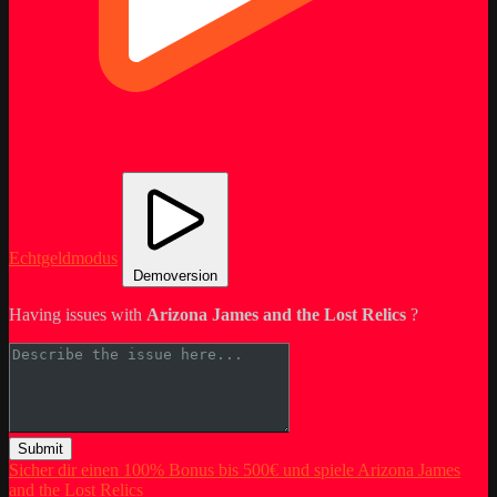
Echtgeldmodus
Demoversion
Having issues with
Arizona James and the Lost Relics
?
Submit
Sicher dir einen 100% Bonus bis 500€ und spiele Arizona James
and the Lost Relics