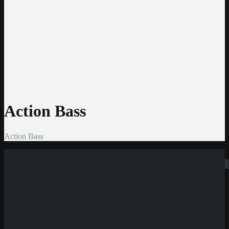
Jeton
CashtoCode
MiFinity
MuchBetter
Auszahlmethoden
Bank Überweisung
MasterCard
Visa
Skrill
Bitcoin
Action Bass
Action Bass
Suchen
Neue Casinos