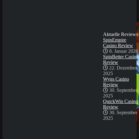
30. September
2025
QuickWin Casino
Review
Demo Spiel
30. September
2025
Aktuelle Reviews
SpinEmpire
Casino Review
8. Januar 2026
SpinBetter Casino
Review
22. Dezember
2025
Wyns Casino
Review
30. September
2025
QuickWin Casino
Review
30. September
2025
Demo Spiel