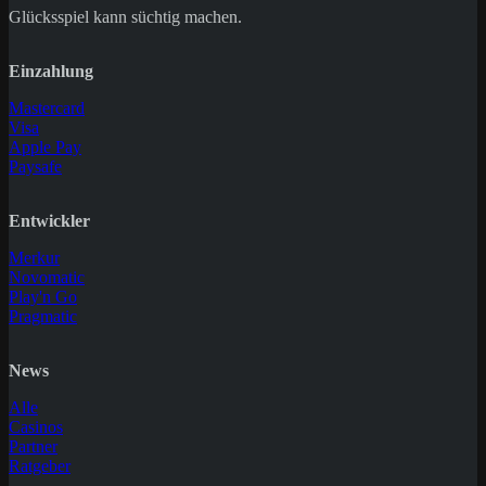
Glücksspiel kann süchtig machen.
Einzahlung
Mastercard
Visa
Apple Pay
Paysafe
Entwickler
Merkur
Novomatic
Play'n Go
Pragmatic
News
Alle
Casinos
Partner
Ratgeber