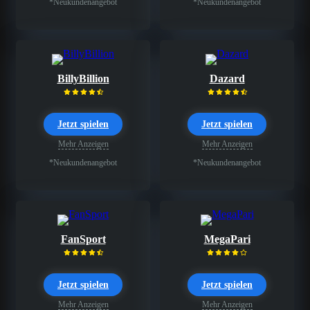
*Neukundenangebot
*Neukundenangebot
BillyBillion
Dazard
Jetzt spielen
Jetzt spielen
Mehr Anzeigen
Mehr Anzeigen
*Neukundenangebot
*Neukundenangebot
FanSport
MegaPari
Jetzt spielen
Jetzt spielen
Mehr Anzeigen
Mehr Anzeigen