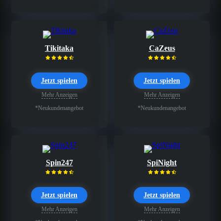
Tikitaka
CaZeus
Jetzt spielen
Jetzt spielen
Mehr Anzeigen
Mehr Anzeigen
*Neukundenangebot
*Neukundenangebot
Spin247
SpiNight
Jetzt spielen
Jetzt spielen
Mehr Anzeigen
Mehr Anzeigen