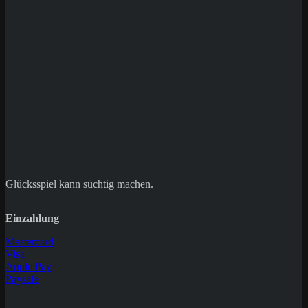
Save my name, email, and website in this
browser for the next time I comment.
Glücksspiel kann süchtig machen.
Einzahlung
Mastercard
Visa
Apple Pay
Paysafe