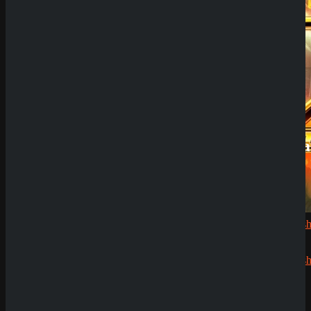
Review
QuickWin
Casino
Review
Betista
Casino
Review
Neueste
Kommenta
Alex
zu
Dazard
rami
zu
CryptoRus
Jens
zu
CryptoRush
200% bis
zu 2.500€
Silizi
zu