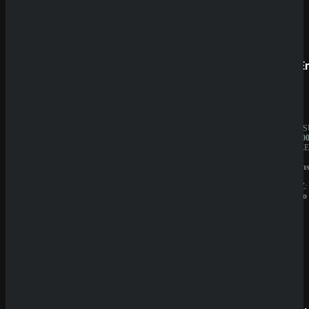
Prestige
SpinE
BESITZER:
JAHRES
Aurevia
10.000.0
IT
BESITZE
Group
GBL
LIZENZ:
Solution
Curacao
N.V.
LIZENZ:
Curacao