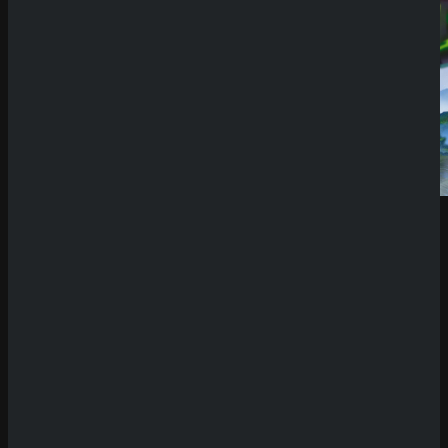
Demo Spiel
Willkommen auf unserer Plattform für Demo
Slots! Hier hast du die einzigartige Möglichkeit,
eine riesige Auswahl an Spielautomaten
kostenlos und ohne Risiko zu testen. Unsere
Seite bietet dir den Vorteil, die neuesten Slots
oft bis zu zwei Wochen vor ihrer offiziellen
Veröffentlichung in Online-Casinos
ausprobieren zu können. Das bedeutet, dass du
früher als andere Spieler die innovativen
Funktionen, spannenden Bonusspiele und