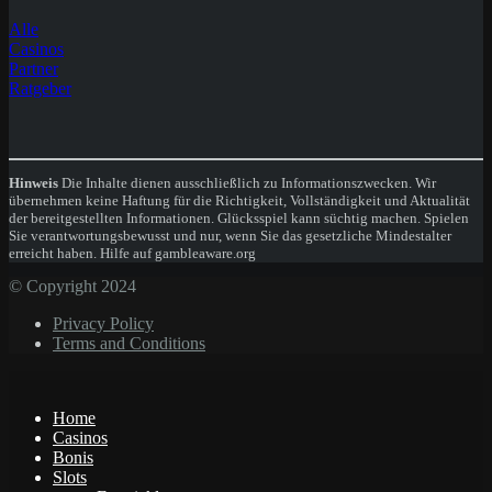
Alle
Casinos
Partner
Ratgeber
Hinweis
Die Inhalte dienen ausschließlich zu Informationszwecken. Wir
übernehmen keine Haftung für die Richtigkeit, Vollständigkeit und Aktualität
der bereitgestellten Informationen. Glücksspiel kann süchtig machen. Spielen
Sie verantwortungsbewusst und nur, wenn Sie das gesetzliche Mindestalter
erreicht haben. Hilfe auf gambleaware.org
© Copyright 2024
Privacy Policy
Terms and Conditions
Home
Casinos
Bonis
Slots