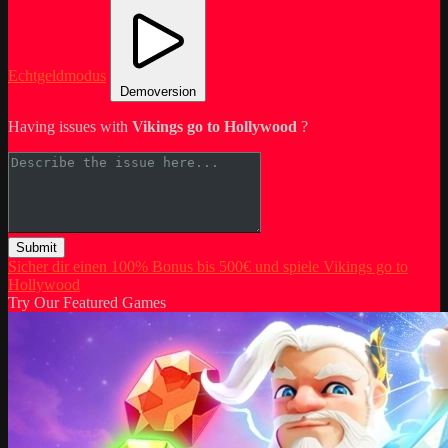
Echtgeldmodus
Demoversion
Having issues with
Vikings go to Hollywood
?
Submit
Sicher dir einen 100% Bonus bis 500€ und spiele Vikings go to
Hollywood
Try Our Featured Games