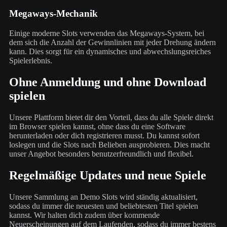
Megaways-Mechanik
Einige moderne Slots verwenden das Megaways-System, bei
dem sich die Anzahl der Gewinnlinien mit jeder Drehung ändern
kann. Dies sorgt für ein dynamisches und abwechslungsreiches
Spielerlebnis.
Ohne Anmeldung und ohne Download
spielen
Unsere Plattform bietet dir den Vorteil, dass du alle Spiele direkt
im Browser spielen kannst, ohne dass du eine Software
herunterladen oder dich registrieren musst. Du kannst sofort
loslegen und die Slots nach Belieben ausprobieren. Dies macht
unser Angebot besonders benutzerfreundlich und flexibel.
Regelmäßige Updates und neue Spiele
Unsere Sammlung an Demo Slots wird ständig aktualisiert,
sodass du immer die neuesten und beliebtesten Titel spielen
kannst. Wir halten dich zudem über kommende
Neuerscheinungen auf dem Laufenden, sodass du immer bestens