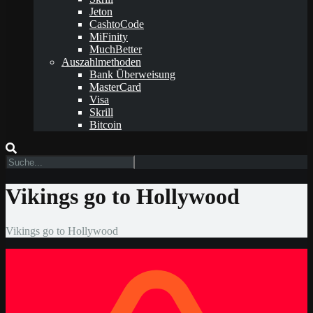
Jeton
CashtoCode
MiFinity
MuchBetter
Auszahlmethoden
Bank Überweisung
MasterCard
Visa
Skrill
Bitcoin
Vikings go to Hollywood
Vikings go to Hollywood