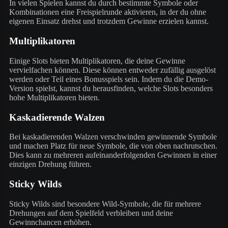
In vielen Spielen kannst du durch bestimmte Symbole oder
Kombinationen eine Freispielrunde aktivieren, in der du ohne
eigenen Einsatz drehst und trotzdem Gewinne erzielen kannst.
Multiplikatoren
Einige Slots bieten Multiplikatoren, die deine Gewinne
vervielfachen können. Diese können entweder zufällig ausgelöst
werden oder Teil eines Bonusspiels sein. Indem du die Demo-
Version spielst, kannst du herausfinden, welche Slots besonders
hohe Multiplikatoren bieten.
Kaskadierende Walzen
Bei kaskadierenden Walzen verschwinden gewinnende Symbole
und machen Platz für neue Symbole, die von oben nachrutschen.
Dies kann zu mehreren aufeinanderfolgenden Gewinnen in einer
einzigen Drehung führen.
Sticky Wilds
Sticky Wilds sind besondere Wild-Symbole, die für mehrere
Drehungen auf dem Spielfeld verbleiben und deine
Gewinnchancen erhöhen.