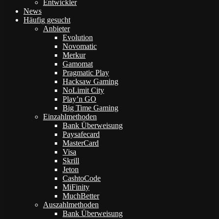
Entwickler
News
Häufig gesucht
Anbieter
Evolution
Novomatic
Merkur
Gamomat
Pragmatic Play
Hacksaw Gaming
NoLimit City
Play’n GO
Big Time Gaming
Einzahlmethoden
Bank Überweisung
Paysafecard
MasterCard
Visa
Skrill
Jeton
CashtoCode
MiFinity
MuchBetter
Auszahlmethoden
Bank Überweisung