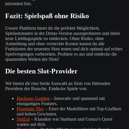
informiert bist.
Fazit: Spielspaß ohne Risiko
Unsere Plattform bietet dir die perfekte Möglichkeit,
Spielautomaten in der Demo-Version auszuprobieren und dabei
neue Lieblingsspiele zu entdecken. Ohne Risiko, ohne
Anmeldung und ohne versteckte Kosten kannst du alle
Funktionen der neuesten Slots testen und dich optimal auf echtes
Spielvergnügen vorbereiten. Probiere es aus und entdecke die
spannenden Welten der Slots!
Die besten Slot-Provider
Wir bieten dir eine breite Auswahl an Slots von führenden
Providern der Branche. Entdecke Spiele von:
Hacksaw Gaming
– Innovativ und spannend mit
einzigartigen Features.
Pragmatic Play
– Einer der Marktführer mit Top-Grafiken
und hohen Gewinnen.
NetEnt
– Klassiker wie Starburst und Gonzo's Quest
warten auf dich.