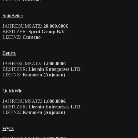
SpinBetter
JAHRESUMSATZ:
20.000.000€
BESITZER:
Sprut Group B.V.
LIZENZ:
Curacao
Betista
JAHRESUMSATZ:
1.000.000€
BESITZER:
Liernin Enterprises LTD
LIZENZ:
Komoren (Anjouan)
QuickWin
JAHRESUMSATZ:
1.000.000€
BESITZER:
Liernin Enterprises LTD
LIZENZ:
Komoren (Anjouan)
Wyns