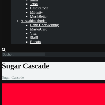
Jeton
CashtoCode
MiFinity
MuchBetter
Auszahlmethoden
Bank Überweisung
MasterCard
Visa
Skrill
Bitcoin
Sugar Cascade
Sugar Cascade