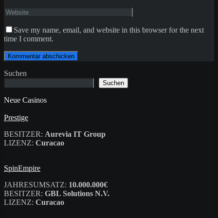
Save my name, email, and website in this browser for the next
time I comment.
Suchen
Suchen
Neue Casinos
Prestige
BESITZER:
Aurevia IT Group
LIZENZ:
Curacao
SpinEmpire
JAHRESUMSATZ:
10.000.000€
BESITZER:
GBL Solutions N.V.
LIZENZ:
Curacao