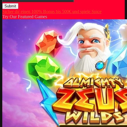
Submit
Sicher dir einen 100% Bonus bis 500€ und spiele Spice
Try Our Featured Games