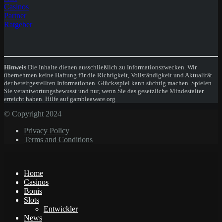
Casinos
Partner
Ratgeber
Hinweis
Die Inhalte dienen ausschließlich zu Informationszwecken. Wir
übernehmen keine Haftung für die Richtigkeit, Vollständigkeit und Aktualität
der bereitgestellten Informationen. Glücksspiel kann süchtig machen. Spielen
Sie verantwortungsbewusst und nur, wenn Sie das gesetzliche Mindestalter
erreicht haben. Hilfe auf gambleaware.org
© Copyright 2024
Privacy Policy
Terms and Conditions
Home
Casinos
Bonis
Slots
Entwickler
News