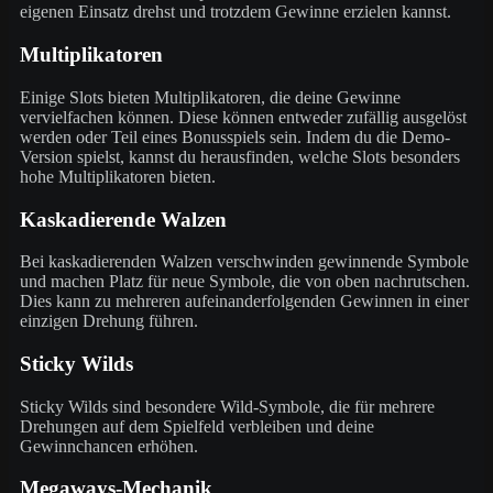
eigenen Einsatz drehst und trotzdem Gewinne erzielen kannst.
Multiplikatoren
Einige Slots bieten Multiplikatoren, die deine Gewinne
vervielfachen können. Diese können entweder zufällig ausgelöst
werden oder Teil eines Bonusspiels sein. Indem du die Demo-
Version spielst, kannst du herausfinden, welche Slots besonders
hohe Multiplikatoren bieten.
Kaskadierende Walzen
Bei kaskadierenden Walzen verschwinden gewinnende Symbole
und machen Platz für neue Symbole, die von oben nachrutschen.
Dies kann zu mehreren aufeinanderfolgenden Gewinnen in einer
einzigen Drehung führen.
Sticky Wilds
Sticky Wilds sind besondere Wild-Symbole, die für mehrere
Drehungen auf dem Spielfeld verbleiben und deine
Gewinnchancen erhöhen.
Megaways-Mechanik