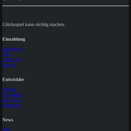
Glücksspiel kann süchtig machen.
Einzahlung
Mastercard
Visa
Apple Pay
Paysafe
Entwickler
Merkur
Novomatic
Play'n Go
Pragmatic
News
Alle