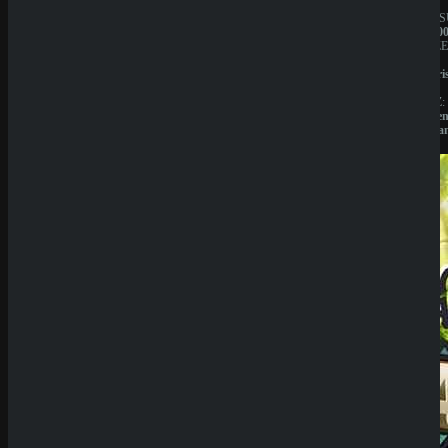
JAHRESUMSATZ:
JAHRES
1.000.000€
1.000.00
BESITZER:
BESITZE
Liernin
Liernin
Enterprises
Enterpri
LTD
LTD
LIZENZ:
LIZENZ:
Komoren
Komore
(Anjouan)
(Anjoua
Neueste
Beiträge
SpinEmpir
e Casino
Review
SpinBetter
Casino
Review
Wyns
Casino