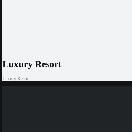
Aus
Luxury Resort
Luxury Resort