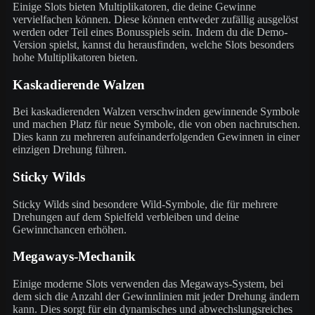
Einige Slots bieten Multiplikatoren, die deine Gewinne
vervielfachen können. Diese können entweder zufällig ausgelöst
werden oder Teil eines Bonusspiels sein. Indem du die Demo-
Version spielst, kannst du herausfinden, welche Slots besonders
hohe Multiplikatoren bieten.
Kaskadierende Walzen
Bei kaskadierenden Walzen verschwinden gewinnende Symbole
und machen Platz für neue Symbole, die von oben nachrutschen.
Dies kann zu mehreren aufeinanderfolgenden Gewinnen in einer
einzigen Drehung führen.
Sticky Wilds
Sticky Wilds sind besondere Wild-Symbole, die für mehrere
Drehungen auf dem Spielfeld verbleiben und deine
Gewinnchancen erhöhen.
Megaways-Mechanik
Einige moderne Slots verwenden das Megaways-System, bei
dem sich die Anzahl der Gewinnlinien mit jeder Drehung ändern
kann. Dies sorgt für ein dynamisches und abwechslungsreiches