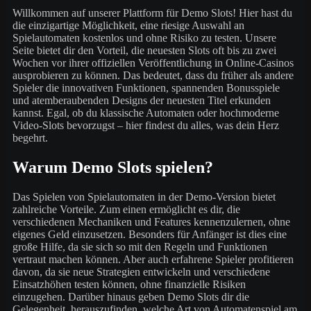
Willkommen auf unserer Plattform für Demo Slots! Hier hast du
die einzigartige Möglichkeit, eine riesige Auswahl an
Spielautomaten kostenlos und ohne Risiko zu testen. Unsere
Seite bietet dir den Vorteil, die neuesten Slots oft bis zu zwei
Wochen vor ihrer offiziellen Veröffentlichung in Online-Casinos
ausprobieren zu können. Das bedeutet, dass du früher als andere
Spieler die innovativen Funktionen, spannenden Bonusspiele
und atemberaubenden Designs der neuesten Titel erkunden
kannst. Egal, ob du klassische Automaten oder hochmoderne
Video-Slots bevorzugst – hier findest du alles, was dein Herz
begehrt.
Warum Demo Slots spielen?
Das Spielen von Spielautomaten in der Demo-Version bietet
zahlreiche Vorteile. Zum einen ermöglicht es dir, die
verschiedenen Mechaniken und Features kennenzulernen, ohne
eigenes Geld einzusetzen. Besonders für Anfänger ist dies eine
große Hilfe, da sie sich so mit den Regeln und Funktionen
vertraut machen können. Aber auch erfahrene Spieler profitieren
davon, da sie neue Strategien entwickeln und verschiedene
Einsatzhöhen testen können, ohne finanzielle Risiken
einzugehen. Darüber hinaus geben Demo Slots dir die
Gelegenheit, herauszufinden, welche Art von Automatenspiel am