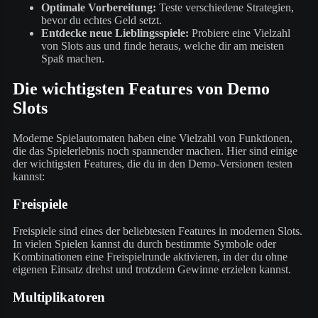
Optimale Vorbereitung:
Teste verschiedene Strategien,
bevor du echtes Geld setzt.
Entdecke neue Lieblingsspiele:
Probiere eine Vielzahl
von Slots aus und finde heraus, welche dir am meisten
Spaß machen.
Die wichtigsten Features von Demo
Slots
Moderne Spielautomaten haben eine Vielzahl von Funktionen,
die das Spielerlebnis noch spannender machen. Hier sind einige
der wichtigsten Features, die du in den Demo-Versionen testen
kannst:
Freispiele
Freispiele sind eines der beliebtesten Features in modernen Slots.
In vielen Spielen kannst du durch bestimmte Symbole oder
Kombinationen eine Freispielrunde aktivieren, in der du ohne
eigenen Einsatz drehst und trotzdem Gewinne erzielen kannst.
Multiplikatoren