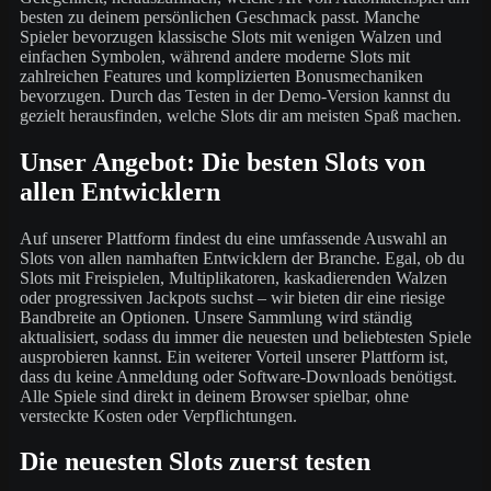
besten zu deinem persönlichen Geschmack passt. Manche
Spieler bevorzugen klassische Slots mit wenigen Walzen und
einfachen Symbolen, während andere moderne Slots mit
zahlreichen Features und komplizierten Bonusmechaniken
bevorzugen. Durch das Testen in der Demo-Version kannst du
gezielt herausfinden, welche Slots dir am meisten Spaß machen.
Unser Angebot: Die besten Slots von
allen Entwicklern
Auf unserer Plattform findest du eine umfassende Auswahl an
Slots von allen namhaften Entwicklern der Branche. Egal, ob du
Slots mit Freispielen, Multiplikatoren, kaskadierenden Walzen
oder progressiven Jackpots suchst – wir bieten dir eine riesige
Bandbreite an Optionen. Unsere Sammlung wird ständig
aktualisiert, sodass du immer die neuesten und beliebtesten Spiele
ausprobieren kannst. Ein weiterer Vorteil unserer Plattform ist,
dass du keine Anmeldung oder Software-Downloads benötigst.
Alle Spiele sind direkt in deinem Browser spielbar, ohne
versteckte Kosten oder Verpflichtungen.
Die neuesten Slots zuerst testen