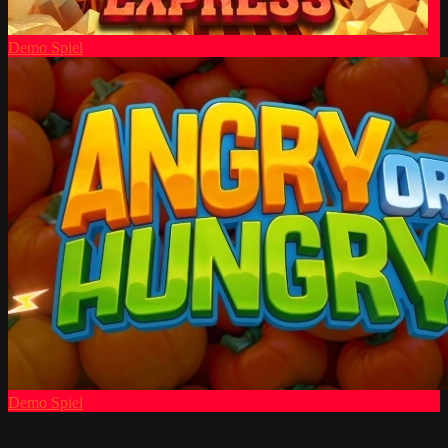
Demo Spiel
Demo Spiel