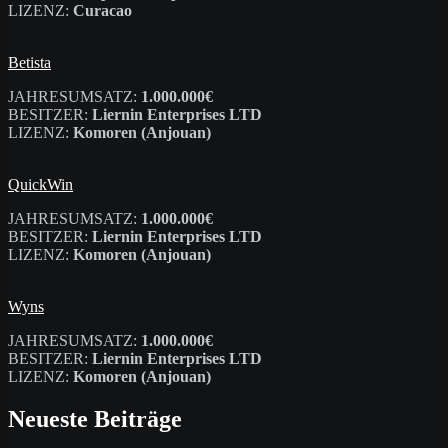
LIZENZ:
Curacao
Betista
JAHRESUMSATZ:
1.000.000€
BESITZER:
Liernin Enterprises LTD
LIZENZ:
Komoren (Anjouan)
QuickWin
JAHRESUMSATZ:
1.000.000€
BESITZER:
Liernin Enterprises LTD
LIZENZ:
Komoren (Anjouan)
Wyns
JAHRESUMSATZ:
1.000.000€
BESITZER:
Liernin Enterprises LTD
LIZENZ:
Komoren (Anjouan)
Neueste Beiträge