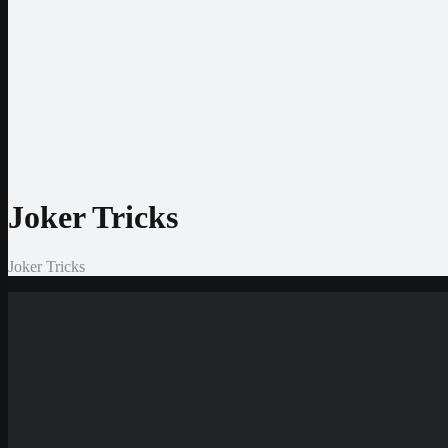
Aus
Joker Tricks
Joker Tricks