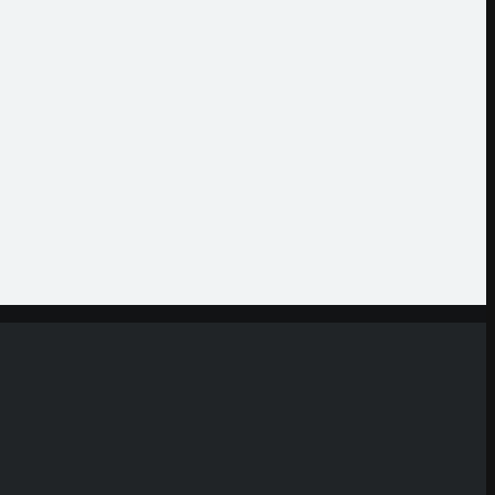
Suchen
Suchen
Neue Casinos
Prestige