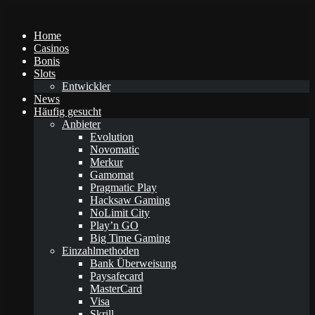
Home
Casinos
Bonis
Slots
Entwickler
News
Häufig gesucht
Anbieter
Evolution
Novomatic
Merkur
Gamomat
Pragmatic Play
Hacksaw Gaming
NoLimit City
Play’n GO
Big Time Gaming
Einzahlmethoden
Bank Überweisung
Paysafecard
MasterCard
Visa
Skrill