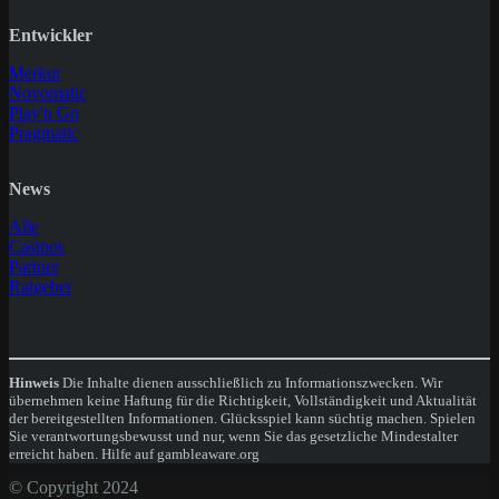
Entwickler
Merkur
Novomatic
Play'n Go
Pragmatic
News
Alle
Casinos
Partner
Ratgeber
Hinweis
Die Inhalte dienen ausschließlich zu Informationszwecken. Wir
übernehmen keine Haftung für die Richtigkeit, Vollständigkeit und Aktualität
der bereitgestellten Informationen. Glücksspiel kann süchtig machen. Spielen
Sie verantwortungsbewusst und nur, wenn Sie das gesetzliche Mindestalter
erreicht haben. Hilfe auf gambleaware.org
© Copyright 2024