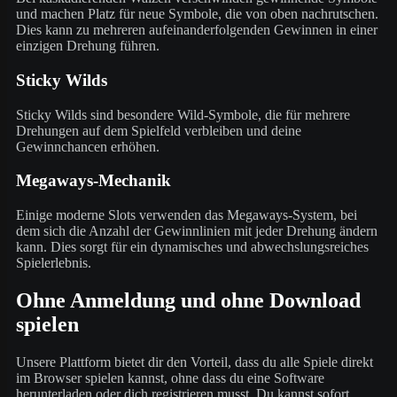
und machen Platz für neue Symbole, die von oben nachrutschen.
Dies kann zu mehreren aufeinanderfolgenden Gewinnen in einer
einzigen Drehung führen.
Sticky Wilds
Sticky Wilds sind besondere Wild-Symbole, die für mehrere
Drehungen auf dem Spielfeld verbleiben und deine
Gewinnchancen erhöhen.
Megaways-Mechanik
Einige moderne Slots verwenden das Megaways-System, bei
dem sich die Anzahl der Gewinnlinien mit jeder Drehung ändern
kann. Dies sorgt für ein dynamisches und abwechslungsreiches
Spielerlebnis.
Ohne Anmeldung und ohne Download
spielen
Unsere Plattform bietet dir den Vorteil, dass du alle Spiele direkt
im Browser spielen kannst, ohne dass du eine Software
herunterladen oder dich registrieren musst. Du kannst sofort