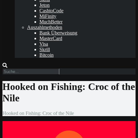
Jeton
CashtoCode
MiFinity
MuchBetter
Auszahlmethoden
Bank Überweisung
MasterCard
Visa
Skrill
Bitcoin
Hooked on Fishing: Croc of the
Nile
Hooked on Fishing: Croc of the Nile