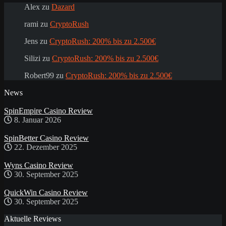
Alex
zu
Dazard
rami
zu
CryptoRush
Jens
zu
CryptoRush: 200% bis zu 2.500€
Silizi
zu
CryptoRush: 200% bis zu 2.500€
Robert99
zu
CryptoRush: 200% bis zu 2.500€
News
SpinEmpire Casino Review
8. Januar 2026
SpinBetter Casino Review
22. Dezember 2025
Wyns Casino Review
30. September 2025
QuickWin Casino Review
30. September 2025
Aktuelle Reviews