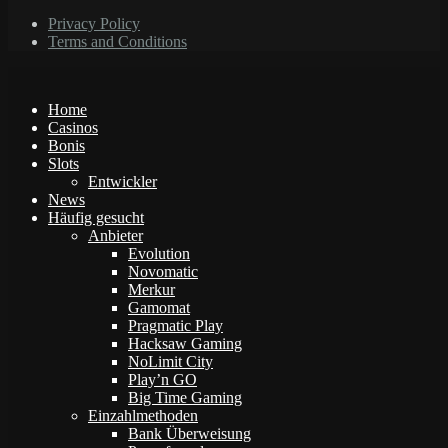
Privacy Policy
Terms and Conditions
Home
Casinos
Bonis
Slots
Entwickler
News
Häufig gesucht
Anbieter
Evolution
Novomatic
Merkur
Gamomat
Pragmatic Play
Hacksaw Gaming
NoLimit City
Play’n GO
Big Time Gaming
Einzahlmethoden
Bank Überweisung