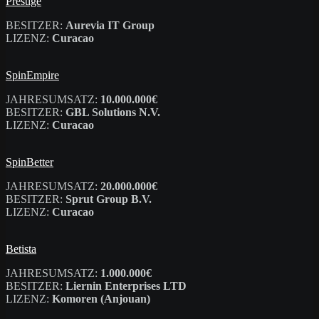
Prestige
BESITZER:
Aurevia IT Group
LIZENZ:
Curacao
SpinEmpire
JAHRESUMSATZ:
10.000.000€
BESITZER:
GBL Solutions N.V.
LIZENZ:
Curacao
SpinBetter
JAHRESUMSATZ:
20.000.000€
BESITZER:
Sprut Group B.V.
LIZENZ:
Curacao
Betista
JAHRESUMSATZ:
1.000.000€
BESITZER:
Liernin Enterprises LTD
LIZENZ:
Komoren (Anjouan)