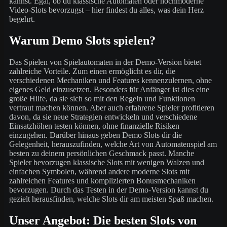
kannst. Egal, ob du klassische Automaten oder hochmoderne
Video-Slots bevorzugst – hier findest du alles, was dein Herz
begehrt.
Warum Demo Slots spielen?
Das Spielen von Spielautomaten in der Demo-Version bietet
zahlreiche Vorteile. Zum einen ermöglicht es dir, die
verschiedenen Mechaniken und Features kennenzulernen, ohne
eigenes Geld einzusetzen. Besonders für Anfänger ist dies eine
große Hilfe, da sie sich so mit den Regeln und Funktionen
vertraut machen können. Aber auch erfahrene Spieler profitieren
davon, da sie neue Strategien entwickeln und verschiedene
Einsatzhöhen testen können, ohne finanzielle Risiken
einzugehen. Darüber hinaus geben Demo Slots dir die
Gelegenheit, herauszufinden, welche Art von Automatenspiel am
besten zu deinem persönlichen Geschmack passt. Manche
Spieler bevorzugen klassische Slots mit wenigen Walzen und
einfachen Symbolen, während andere moderne Slots mit
zahlreichen Features und komplizierten Bonusmechaniken
bevorzugen. Durch das Testen in der Demo-Version kannst du
gezielt herausfinden, welche Slots dir am meisten Spaß machen.
Unser Angebot: Die besten Slots von