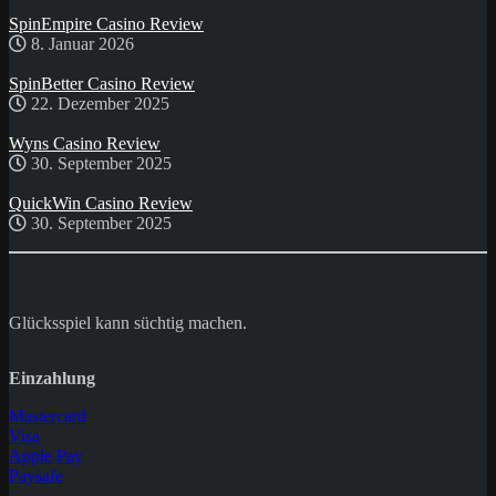
SpinEmpire Casino Review
8. Januar 2026
SpinBetter Casino Review
22. Dezember 2025
Wyns Casino Review
30. September 2025
QuickWin Casino Review
30. September 2025
Glücksspiel kann süchtig machen.
Einzahlung
Mastercard
Visa
Apple Pay
Paysafe