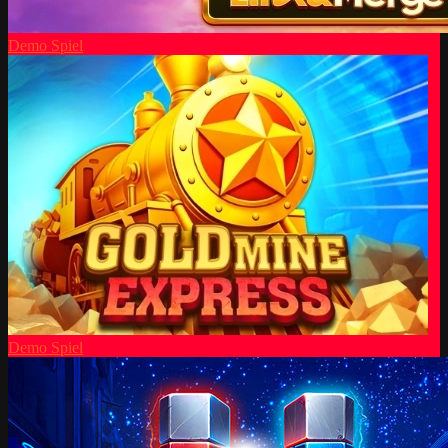
Demo Spiel
Demo Spiel