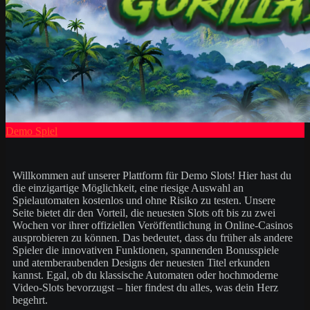
Demo Spiel
Willkommen auf unserer Plattform für Demo Slots! Hier hast du
die einzigartige Möglichkeit, eine riesige Auswahl an
Spielautomaten kostenlos und ohne Risiko zu testen. Unsere
Seite bietet dir den Vorteil, die neuesten Slots oft bis zu zwei
Wochen vor ihrer offiziellen Veröffentlichung in Online-Casinos
ausprobieren zu können. Das bedeutet, dass du früher als andere
Spieler die innovativen Funktionen, spannenden Bonusspiele
und atemberaubenden Designs der neuesten Titel erkunden
kannst. Egal, ob du klassische Automaten oder hochmoderne
Video-Slots bevorzugst – hier findest du alles, was dein Herz
begehrt.