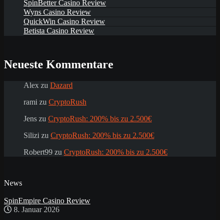
SpinBetter Casino Review
Wyns Casino Review
QuickWin Casino Review
Betista Casino Review
Neueste Kommentare
Alex
zu
Dazard
rami
zu
CryptoRush
Jens
zu
CryptoRush: 200% bis zu 2.500€
Silizi
zu
CryptoRush: 200% bis zu 2.500€
Robert99
zu
CryptoRush: 200% bis zu 2.500€
News
SpinEmpire Casino Review
8. Januar 2026