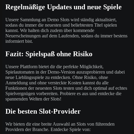
Regelmäßige Updates und neue Spiele
Unsere Sammlung an Demo Slots wird ständig aktualisiert,
sodass du immer die neuesten und beliebtesten Titel spielen
kannst. Wir halten dich zudem über kommende
Neuerscheinungen auf dem Laufenden, sodass du immer bestens
informiert bist.
Fazit: Spielspaß ohne Risiko
Unsere Plattform bietet dir die perfekte Möglichkeit,
Spielautomaten in der Demo-Version auszuprobieren und dabei
neue Lieblingsspiele zu entdecken. Ohne Risiko, ohne
Anmeldung und ohne versteckte Kosten kannst du alle
Funktionen der neuesten Slots testen und dich optimal auf echtes
Spielvergnügen vorbereiten. Probiere es aus und entdecke die
spannenden Welten der Slots!
Die besten Slot-Provider
Wir bieten dir eine breite Auswahl an Slots von führenden
Providern der Branche. Entdecke Spiele von: