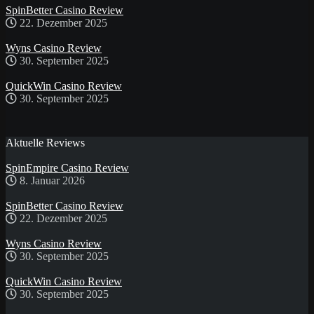
SpinBetter Casino Review
22. Dezember 2025
Wyns Casino Review
30. September 2025
QuickWin Casino Review
30. September 2025
Aktuelle Reviews
SpinEmpire Casino Review
8. Januar 2026
SpinBetter Casino Review
22. Dezember 2025
Wyns Casino Review
30. September 2025
QuickWin Casino Review
30. September 2025