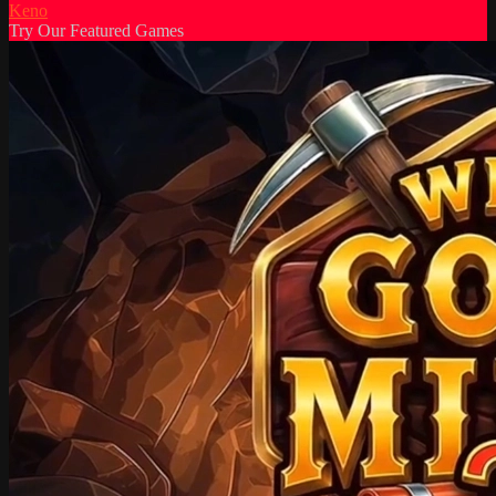
Keno
Try Our Featured Games