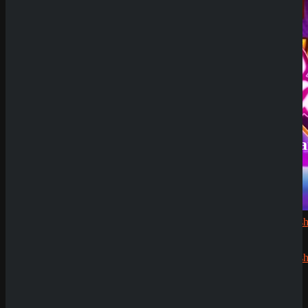
Review
QuickWin
Casino
Review
Betista
Casino
Review
Neueste
Kommenta
Alex
zu
Dazard
rami
zu
CryptoRus
Jens
zu
CryptoRush
200% bis
zu 2.500€
Silizi
zu