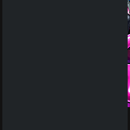
Demo Spiel
Willkommen auf unserer Plattform für Demo