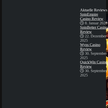
30. September
Sicher dir einen 100% Bonus bis 500€ und spiele
2025
Giga Match Gems Party
Aktuelle Reviews
Try Our Featured Games
SpinEmpire
Casino Review
8. Januar 2026
SpinBetter Casino
Review
22. Dezember
2025
Wyns Casino
Review
30. September
2025
QuickWin Casino
Review
30. September
2025