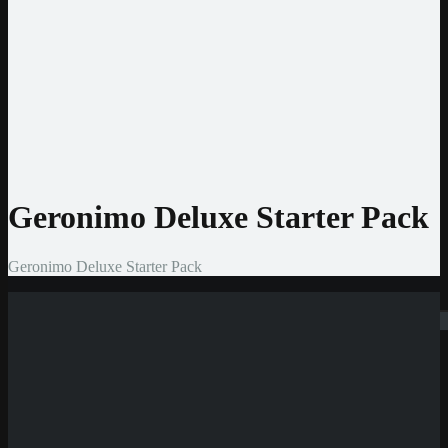
Jeton
CashtoCode
MiFinity
MuchBetter
Auszahlmethoden
Bank Überweisung
MasterCard
Visa
Skrill
Bitcoin
Geronimo Deluxe Starter Pack
Geronimo Deluxe Starter Pack
Suchen
Neue Casinos