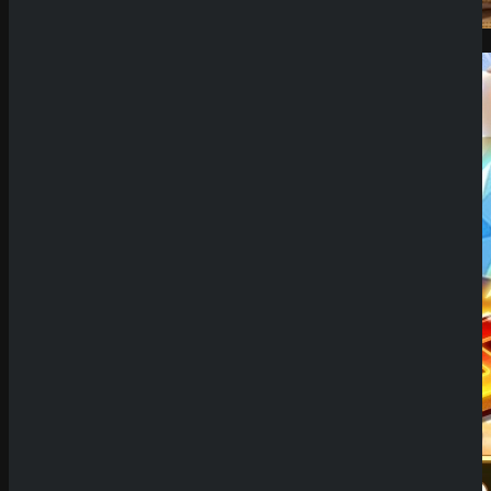
Demo Spiel