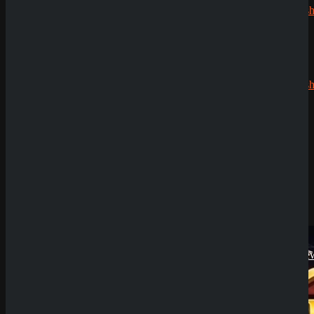
CryptoRush
200% bis
zu 2.500€
Echtgeldmodus
Robert99
Demoversion
zu
Having issues with
Geronimo Deluxe Starter
CryptoRush
Pack
?
200% bis
zu 2.500€
News
SpinEmpire Casino
Review
Submit
8. Januar 2026
Sicher dir einen 100% Bonus bis 500€ und spiele
SpinBetter Casino
Geronimo Deluxe Starter Pack
Review
Try Our Featured Games
22. Dezember
2025
Wyns Casino Revie
30. September
2025
QuickWin Casino
Review