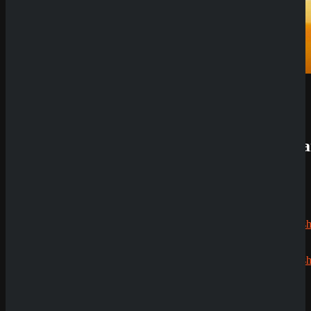
Review
QuickWin
Casino
Review
Betista
Casino
Review
Neueste
Kommenta
Alex
zu
Dazard
rami
zu
CryptoRus
Jens
zu
CryptoRush
200% bis
zu 2.500€
Silizi
zu