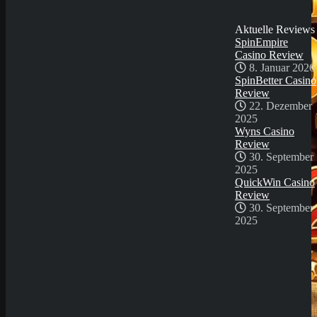
30. September
2025
Aktuelle Reviews
SpinEmpire
Casino Review
8. Januar 2026
SpinBetter Casino
Review
22. Dezember
2025
Wyns Casino
Review
30. September
2025
QuickWin Casino
Review
30. September
2025