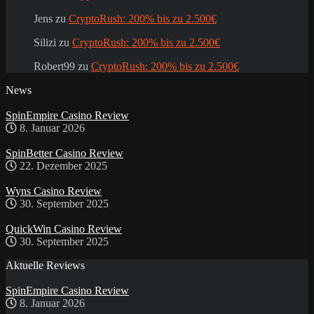
Jens
zu
CryptoRush: 200% bis zu 2.500€
Silizi
zu
CryptoRush: 200% bis zu 2.500€
Robert99
zu
CryptoRush: 200% bis zu 2.500€
News
SpinEmpire Casino Review
8. Januar 2026
SpinBetter Casino Review
22. Dezember 2025
Wyns Casino Review
30. September 2025
QuickWin Casino Review
30. September 2025
Aktuelle Reviews
SpinEmpire Casino Review
8. Januar 2026