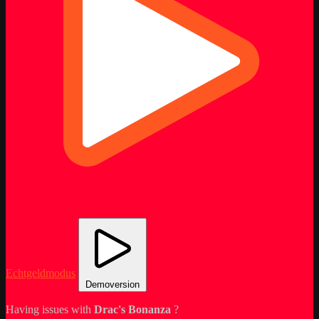
Echtgeldmodus
Demoversion
Having issues with
Drac's Bonanza
?