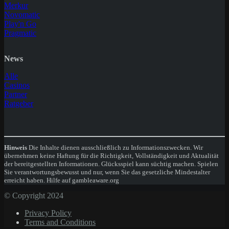
Merkur
Novomatic
Play'n Go
Pragmatic
News
Alle
Casinos
Partner
Ratgeber
Hinweis
Die Inhalte dienen ausschließlich zu Informationszwecken. Wir
übernehmen keine Haftung für die Richtigkeit, Vollständigkeit und Aktualität
der bereitgestellten Informationen. Glücksspiel kann süchtig machen. Spielen
Sie verantwortungsbewusst und nur, wenn Sie das gesetzliche Mindestalter
erreicht haben. Hilfe auf gambleaware.org
© Copyright 2024
Privacy Policy
Terms and Conditions