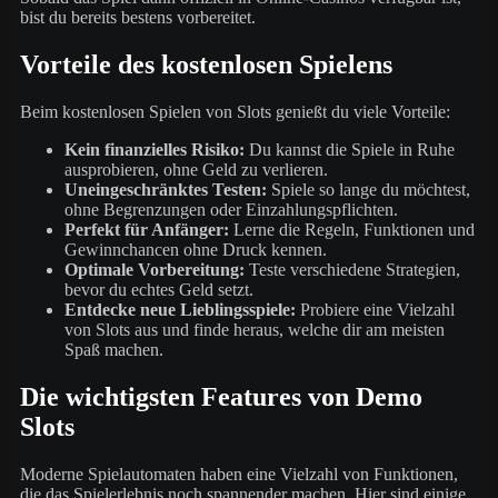
bist du bereits bestens vorbereitet.
Vorteile des kostenlosen Spielens
Beim kostenlosen Spielen von Slots genießt du viele Vorteile:
Kein finanzielles Risiko:
Du kannst die Spiele in Ruhe
ausprobieren, ohne Geld zu verlieren.
Uneingeschränktes Testen:
Spiele so lange du möchtest,
ohne Begrenzungen oder Einzahlungspflichten.
Perfekt für Anfänger:
Lerne die Regeln, Funktionen und
Gewinnchancen ohne Druck kennen.
Optimale Vorbereitung:
Teste verschiedene Strategien,
bevor du echtes Geld setzt.
Entdecke neue Lieblingsspiele:
Probiere eine Vielzahl
von Slots aus und finde heraus, welche dir am meisten
Spaß machen.
Die wichtigsten Features von Demo
Slots
Moderne Spielautomaten haben eine Vielzahl von Funktionen,
die das Spielerlebnis noch spannender machen. Hier sind einige