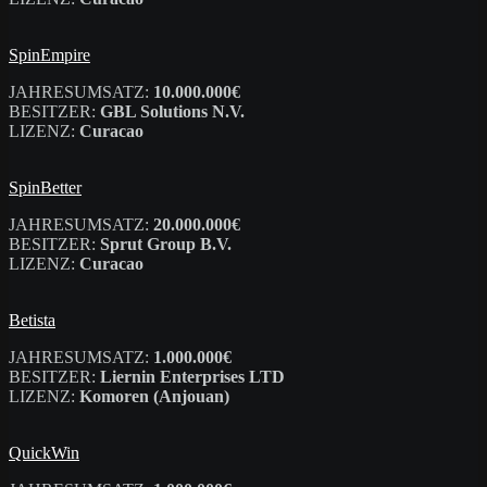
SpinEmpire
JAHRESUMSATZ:
10.000.000€
BESITZER:
GBL Solutions N.V.
LIZENZ:
Curacao
SpinBetter
JAHRESUMSATZ:
20.000.000€
BESITZER:
Sprut Group B.V.
LIZENZ:
Curacao
Betista
JAHRESUMSATZ:
1.000.000€
BESITZER:
Liernin Enterprises LTD
LIZENZ:
Komoren (Anjouan)
QuickWin