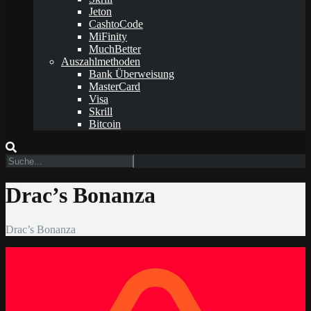
Jeton
CashtoCode
MiFinity
MuchBetter
Auszahlmethoden
Bank Überweisung
MasterCard
Visa
Skrill
Bitcoin
Drac’s Bonanza
Drac’s Bonanza