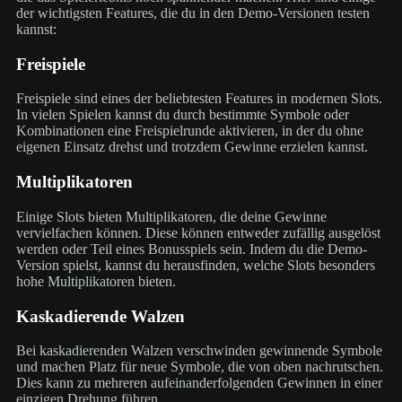
der wichtigsten Features, die du in den Demo-Versionen testen
kannst:
Freispiele
Freispiele sind eines der beliebtesten Features in modernen Slots.
In vielen Spielen kannst du durch bestimmte Symbole oder
Kombinationen eine Freispielrunde aktivieren, in der du ohne
eigenen Einsatz drehst und trotzdem Gewinne erzielen kannst.
Multiplikatoren
Einige Slots bieten Multiplikatoren, die deine Gewinne
vervielfachen können. Diese können entweder zufällig ausgelöst
werden oder Teil eines Bonusspiels sein. Indem du die Demo-
Version spielst, kannst du herausfinden, welche Slots besonders
hohe Multiplikatoren bieten.
Kaskadierende Walzen
Bei kaskadierenden Walzen verschwinden gewinnende Symbole
und machen Platz für neue Symbole, die von oben nachrutschen.
Dies kann zu mehreren aufeinanderfolgenden Gewinnen in einer
einzigen Drehung führen.