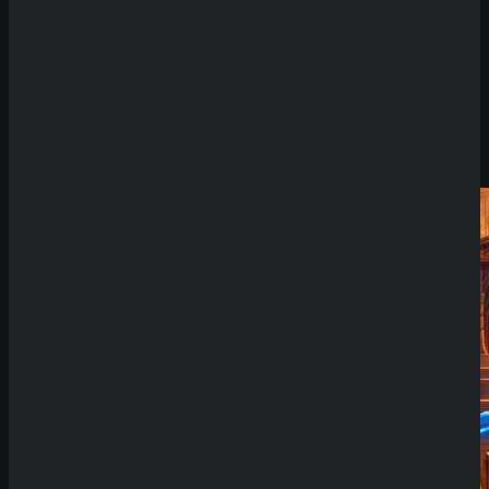
Demo Spiel