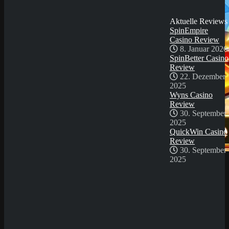
30. September
2025
Aktuelle Reviews
SpinEmpire
Casino Review
8. Januar 2026
SpinBetter Casino
Review
22. Dezember
2025
Wyns Casino
Review
30. September
2025
QuickWin Casino
Review
30. September
Demo Spiel
2025