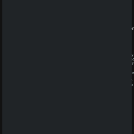
Prestige
SpinE
BESITZER:
JAHRES
Aurevia
10.000.0
IT
BESITZE
Group
GBL
LIZENZ:
Solution
Curacao
N.V.
LIZENZ:
Curacao