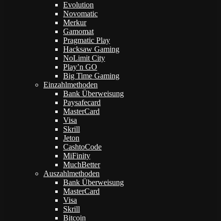
Evolution
Novomatic
Merkur
Gamomat
Pragmatic Play
Hacksaw Gaming
NoLimit City
Play’n GO
Big Time Gaming
Einzahlmethoden
Bank Überweisung
Paysafecard
MasterCard
Visa
Skrill
Jeton
CashtoCode
MiFinity
MuchBetter
Auszahlmethoden
Bank Überweisung
MasterCard
Visa
Skrill
Bitcoin