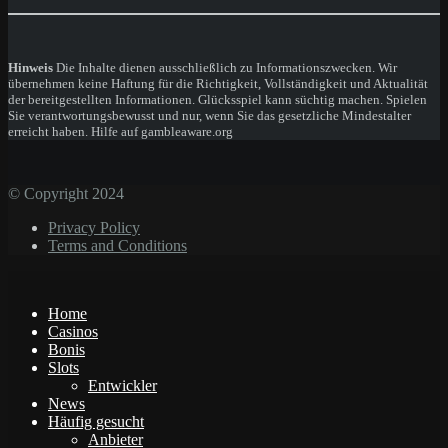
Hinweis
Die Inhalte dienen ausschließlich zu Informationszwecken. Wir
übernehmen keine Haftung für die Richtigkeit, Vollständigkeit und Aktualität
der bereitgestellten Informationen. Glücksspiel kann süchtig machen. Spielen
Sie verantwortungsbewusst und nur, wenn Sie das gesetzliche Mindestalter
erreicht haben. Hilfe auf gambleaware.org
© Copyright 2024
Privacy Policy
Terms and Conditions
Home
Casinos
Bonis
Slots
Entwickler
News
Häufig gesucht
Anbieter