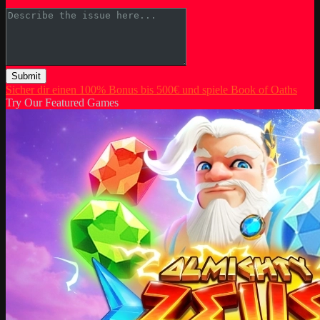
Submit
Sicher dir einen 100% Bonus bis 500€ und spiele Book of Oaths
Try Our Featured Games