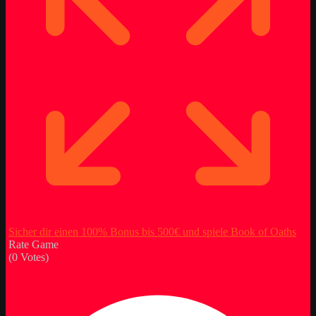
Sicher dir einen 100% Bonus bis 500€ und spiele Book of Oaths
Rate Game
(
0
Votes)