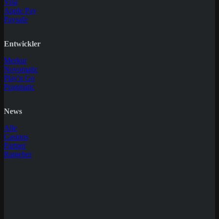
Visa
Apple Pay
Paysafe
Entwickler
Merkur
Novomatic
Play'n Go
Pragmatic
News
Alle
Casinos
Partner
Ratgeber