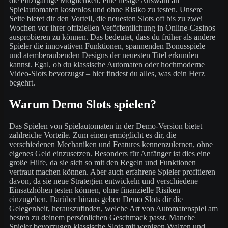
die einzigartige Möglichkeit, eine riesige Auswahl an
Spielautomaten kostenlos und ohne Risiko zu testen. Unsere
Seite bietet dir den Vorteil, die neuesten Slots oft bis zu zwei
Wochen vor ihrer offiziellen Veröffentlichung in Online-Casinos
ausprobieren zu können. Das bedeutet, dass du früher als andere
Spieler die innovativen Funktionen, spannenden Bonusspiele
und atemberaubenden Designs der neuesten Titel erkunden
kannst. Egal, ob du klassische Automaten oder hochmoderne
Video-Slots bevorzugst – hier findest du alles, was dein Herz
begehrt.
Warum Demo Slots spielen?
Das Spielen von Spielautomaten in der Demo-Version bietet
zahlreiche Vorteile. Zum einen ermöglicht es dir, die
verschiedenen Mechaniken und Features kennenzulernen, ohne
eigenes Geld einzusetzen. Besonders für Anfänger ist dies eine
große Hilfe, da sie sich so mit den Regeln und Funktionen
vertraut machen können. Aber auch erfahrene Spieler profitieren
davon, da sie neue Strategien entwickeln und verschiedene
Einsatzhöhen testen können, ohne finanzielle Risiken
einzugehen. Darüber hinaus geben Demo Slots dir die
Gelegenheit, herauszufinden, welche Art von Automatenspiel am
besten zu deinem persönlichen Geschmack passt. Manche
Spieler bevorzugen klassische Slots mit wenigen Walzen und