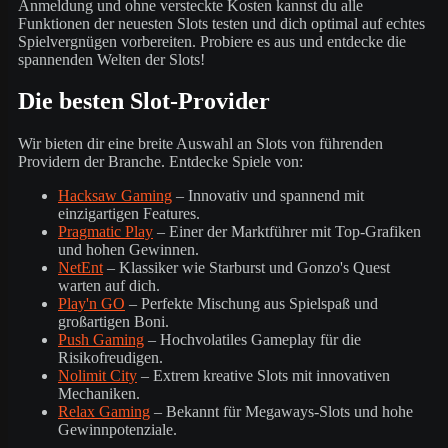
Anmeldung und ohne versteckte Kosten kannst du alle
Funktionen der neuesten Slots testen und dich optimal auf echtes
Spielvergnügen vorbereiten. Probiere es aus und entdecke die
spannenden Welten der Slots!
Die besten Slot-Provider
Wir bieten dir eine breite Auswahl an Slots von führenden
Providern der Branche. Entdecke Spiele von:
Hacksaw Gaming
– Innovativ und spannend mit
einzigartigen Features.
Pragmatic Play
– Einer der Marktführer mit Top-Grafiken
und hohen Gewinnen.
NetEnt
– Klassiker wie Starburst und Gonzo's Quest
warten auf dich.
Play'n GO
– Perfekte Mischung aus Spielspaß und
großartigen Boni.
Push Gaming
– Hochvolatiles Gameplay für die
Risikofreudigen.
Nolimit City
– Extrem kreative Slots mit innovativen
Mechaniken.
Relax Gaming
– Bekannt für Megaways-Slots und hohe
Gewinnpotenziale.