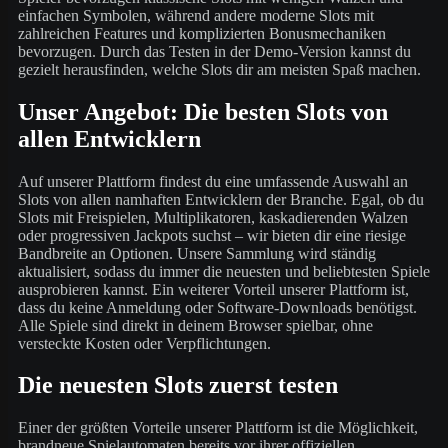
einfachen Symbolen, während andere moderne Slots mit
zahlreichen Features und komplizierten Bonusmechaniken
bevorzugen. Durch das Testen in der Demo-Version kannst du
gezielt herausfinden, welche Slots dir am meisten Spaß machen.
Unser Angebot: Die besten Slots von
allen Entwicklern
Auf unserer Plattform findest du eine umfassende Auswahl an
Slots von allen namhaften Entwicklern der Branche. Egal, ob du
Slots mit Freispielen, Multiplikatoren, kaskadierenden Walzen
oder progressiven Jackpots suchst – wir bieten dir eine riesige
Bandbreite an Optionen. Unsere Sammlung wird ständig
aktualisiert, sodass du immer die neuesten und beliebtesten Spiele
ausprobieren kannst. Ein weiterer Vorteil unserer Plattform ist,
dass du keine Anmeldung oder Software-Downloads benötigst.
Alle Spiele sind direkt in deinem Browser spielbar, ohne
versteckte Kosten oder Verpflichtungen.
Die neuesten Slots zuerst testen
Einer der größten Vorteile unserer Plattform ist die Möglichkeit,
brandneue Spielautomaten bereits vor ihrer offiziellen