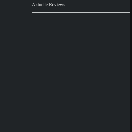
Aktuelle Reviews