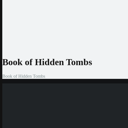
Aus
Book of Hidden Tombs
Book of Hidden Tombs