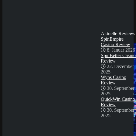
30. September
2025
QuickWin Casino
Review
30. September
2025
Aktuelle Reviews
SpinEmpire
Demo Spiel
Casino Review
8. Januar 2026
SpinBetter Casino
Review
22. Dezember
2025
Wyns Casino
Review
30. September
2025
QuickWin Casino
Review
30. September
2025