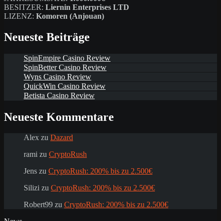
BESITZER:
Liernin Enterprises LTD
LIZENZ:
Komoren (Anjouan)
Neueste Beiträge
SpinEmpire Casino Review
SpinBetter Casino Review
Wyns Casino Review
QuickWin Casino Review
Betista Casino Review
Neueste Kommentare
Alex
zu
Dazard
rami
zu
CryptoRush
Jens
zu
CryptoRush: 200% bis zu 2.500€
Silizi
zu
CryptoRush: 200% bis zu 2.500€
Robert99
zu
CryptoRush: 200% bis zu 2.500€