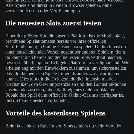
Alle Spiele sind direkt in deinem Browser spielbar, ohne
versteckte Kosten oder Verpflichtungen.
Die neuesten Slots zuerst testen
Einer der größten Vorteile unserer Plattform ist die Möglichkeit,
brandneue Spielautomaten bereits vor ihrer offiziellen
Veröffentlichung in Online-Casinos zu spielen. Dadurch hast du
einen entscheidenden Vorteil gegenüber anderen Spielern, denn
du kannst dich bereits mit den neuesten Slots vertraut machen,
bevor sie überhaupt auf Echtgeld-Plattformen verfügbar sind. Wir
arbeiten eng mit den Entwicklern zusammen, um sicherzustellen,
dass du die neuesten Spiele früher als anderswo ausprobieren
kannst. Dies gibt dir die Gelegenheit, dich intensiv mit den
Mechaniken, den Gewinnpotenzialen und den Bonusfunktionen
auseinanderzusetzen, ohne dafür eigenes Geld zu riskieren.
Sobald das Spiel dann offiziell in Online-Casinos verfügbar ist,
bist du bereits bestens vorbereitet.
Vorteile des kostenlosen Spielens
Beim kostenlosen Spielen von Slots genießt du viele Vorteile: