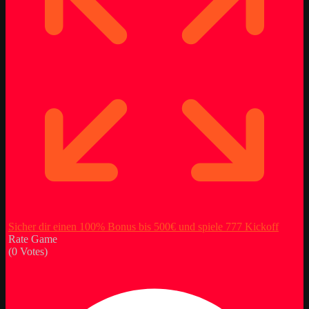
Sicher dir einen 100% Bonus bis 500€ und spiele 777 Kickoff
Rate Game
(
0
Votes)