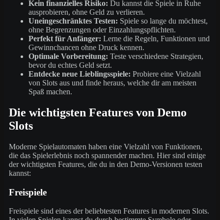
Kein finanzielles Risiko:
Du kannst die Spiele in Ruhe
ausprobieren, ohne Geld zu verlieren.
Uneingeschränktes Testen:
Spiele so lange du möchtest,
ohne Begrenzungen oder Einzahlungspflichten.
Perfekt für Anfänger:
Lerne die Regeln, Funktionen und
Gewinnchancen ohne Druck kennen.
Optimale Vorbereitung:
Teste verschiedene Strategien,
bevor du echtes Geld setzt.
Entdecke neue Lieblingsspiele:
Probiere eine Vielzahl
von Slots aus und finde heraus, welche dir am meisten
Spaß machen.
Die wichtigsten Features von Demo
Slots
Moderne Spielautomaten haben eine Vielzahl von Funktionen,
die das Spielerlebnis noch spannender machen. Hier sind einige
der wichtigsten Features, die du in den Demo-Versionen testen
kannst:
Freispiele
Freispiele sind eines der beliebtesten Features in modernen Slots.
In vielen Spielen kannst du durch bestimmte Symbole oder