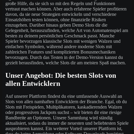
große Hilfe, da sie sich so mit den Regeln und Funktionen
vertraut machen können. Aber auch erfahrene Spieler profitieren
davon, da sie neue Strategien entwickeln und verschiedene
Einsatzhöhen testen können, ohne finanzielle Risiken
einzugehen. Darüber hinaus geben Demo Slots dir die
Gelegenheit, herauszufinden, welche Art von Automatenspiel am
besten zu deinem persönlichen Geschmack passt. Manche
Spieler bevorzugen klassische Slots mit wenigen Walzen und
einfachen Symbolen, während andere moderne Slots mit
zahlreichen Features und komplizierten Bonusmechaniken
bevorzugen. Durch das Testen in der Demo-Version kannst du
gezielt herausfinden, welche Slots dir am meisten Spaß machen.
Unser Angebot: Die besten Slots von
allen Entwicklern
Auf unserer Plattform findest du eine umfassende Auswahl an
Slots von allen namhaften Entwicklern der Branche. Egal, ob du
Slots mit Freispielen, Multiplikatoren, kaskadierenden Walzen
oder progressiven Jackpots suchst – wir bieten dir eine riesige
Bandbreite an Optionen. Unsere Sammlung wird ständig
aktualisiert, sodass du immer die neuesten und beliebtesten Spiele
ausprobieren kannst. Ein weiterer Vorteil unserer Plattform ist,
dass du keine Anmeldung oder Software-Downloads benötigst.