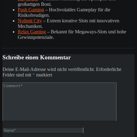
großartigen Boni.
Push Gaming
– Hochvolatiles Gameplay für die
Risikofreudigen.
Nolimit City
– Extrem kreative Slots mit innovativen
Mechaniken.
Relax Gaming
– Bekannt für Megaways-Slots und hohe
Gewinnpotenziale.
Schreibe einen Kommentar
Deine E-Mail-Adresse wird nicht veröffentlicht.
Erforderliche
Felder sind mit
*
markiert