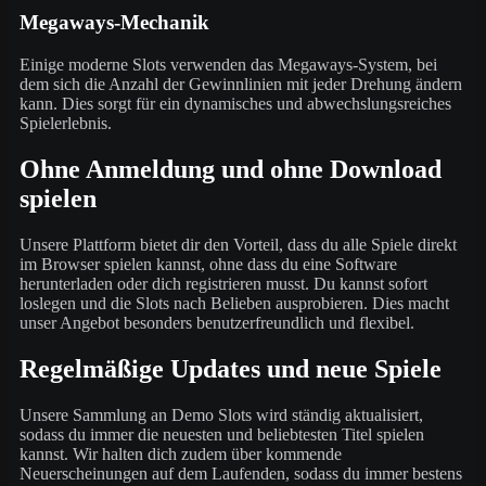
Megaways-Mechanik
Einige moderne Slots verwenden das Megaways-System, bei
dem sich die Anzahl der Gewinnlinien mit jeder Drehung ändern
kann. Dies sorgt für ein dynamisches und abwechslungsreiches
Spielerlebnis.
Ohne Anmeldung und ohne Download
spielen
Unsere Plattform bietet dir den Vorteil, dass du alle Spiele direkt
im Browser spielen kannst, ohne dass du eine Software
herunterladen oder dich registrieren musst. Du kannst sofort
loslegen und die Slots nach Belieben ausprobieren. Dies macht
unser Angebot besonders benutzerfreundlich und flexibel.
Regelmäßige Updates und neue Spiele
Unsere Sammlung an Demo Slots wird ständig aktualisiert,
sodass du immer die neuesten und beliebtesten Titel spielen
kannst. Wir halten dich zudem über kommende
Neuerscheinungen auf dem Laufenden, sodass du immer bestens