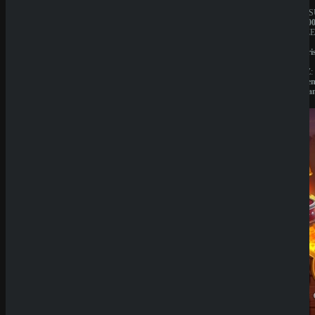
JAHRESUMSATZ:
JAHRES
1.000.000€
1.000.00
BESITZER:
BESITZE
Liernin
Liernin
Enterprises
Enterpri
LTD
LTD
LIZENZ:
LIZENZ:
Komoren
Komore
(Anjouan)
(Anjoua
Neueste
Beiträge
SpinEmpir
e Casino
Review
SpinBetter
Casino
Review
Wyns
Casino