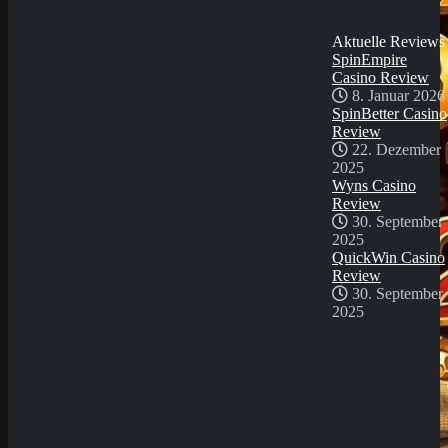
30. September
2025
Aktuelle Reviews
SpinEmpire
Casino Review
8. Januar 2026
SpinBetter Casino
Review
22. Dezember
2025
Wyns Casino
Review
30. September
2025
QuickWin Casino
Review
30. September
2025